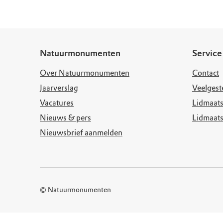
Doen voor de nat
Monumenten
Meld je aan voo
Neem contact op
Onze resultaten
Zoeken op de kaa
Wat is OERRR?
Projecten
Toegang en bezo
Jaarverslag
Natuurmonumenten
Service
Over Natuurmonumenten
Contact
Jaarverslag
Veelgest
Vacatures
Lidmaats
Nieuws & pers
Lidmaat
Nieuwsbrief aanmelden
© Natuurmonumenten