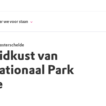
r we voor staan
osterschelde
idkust van
donatie
tionaal Park
erschap
e
es
natuur
supporters