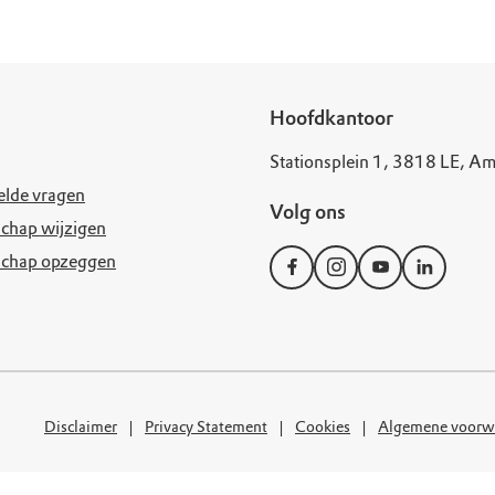
uur
r OERRR
rt
ek
Hoofdkantoor
Stationsplein 1, 3818 LE, Am
elde vragen
Volg ons
chap wijzigen
schap opzeggen
Disclaimer
Privacy Statement
Cookies
Algemene voorw