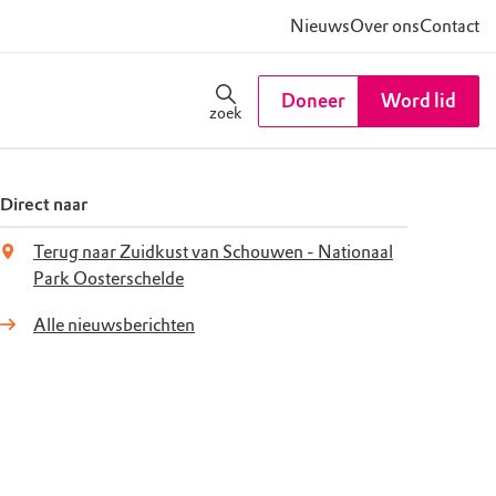
Nieuws
Over ons
Contact
Doneer
Word lid
zoek
Direct naar
Terug naar Zuidkust van Schouwen - Nationaal
Park Oosterschelde
Alle nieuwsberichten