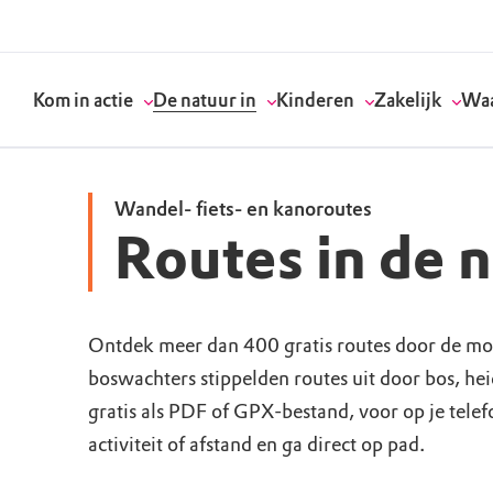
Kom in actie
De natuur in
Kinderen
Zakelijk
Waa
Wandel- fiets- en kanoroutes
Routes in de 
Doneer
Routes
Kinderactiviteiten
Geef een bedrijfs
Onze visie
Word lid
Agenda
Speelnatuur
Strategisch partn
Standpunten
Ontdek meer dan 400 gratis routes door de mo
boswachters stippelden routes uit door bos, he
Word vrijwilliger
Natuurgebieden
Verjaardagsfeestj
Vergaderen in de 
Actuele thema's
gratis als PDF of GPX-bestand, voor op je tele
Werken bij
Bezoekerscentra
Speeltips
Onze partners & 
Wat wij doen
activiteit of afstand en ga direct op pad.