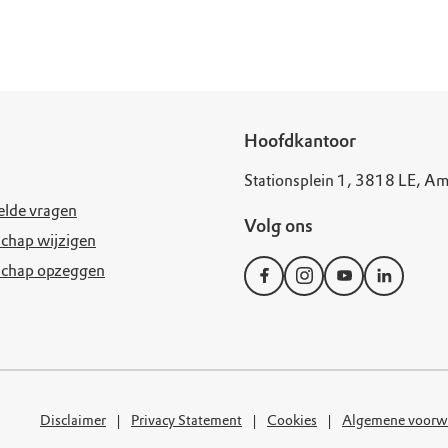
uur
r OERRR
rt
ek
Hoofdkantoor
Stationsplein 1, 3818 LE, Am
elde vragen
Volg ons
chap wijzigen
schap opzeggen
Disclaimer
Privacy Statement
Cookies
Algemene voorw