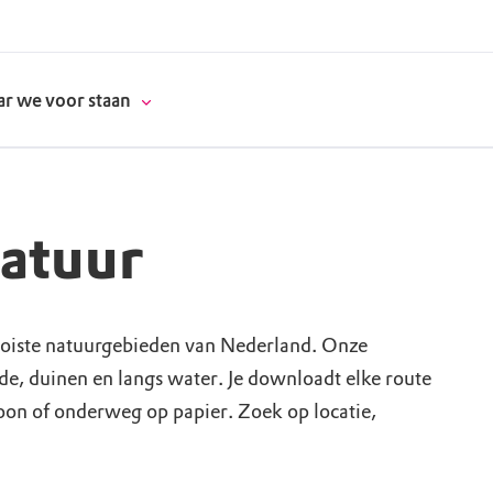
r we voor staan
natuur
donatie
erschap
oiste natuurgebieden van Nederland. Onze
ide, duinen en langs water. Je downloadt elke route
es
natuur
foon of onderweg op papier. Zoek op locatie,
supporters