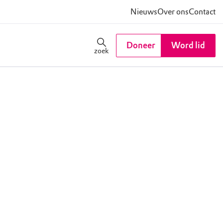
Nieuws
Over ons
Contact
Doneer
Word lid
zoek