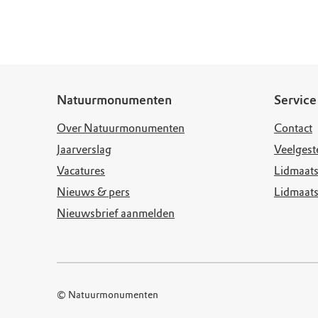
Doen voor de nat
Monumenten
Meld je aan voo
Neem contact op
Onze resultaten
Zoeken op de kaa
Wat is OERRR?
Projecten
Toegang en bezo
Jaarverslag
Natuurmonumenten
Service
Over Natuurmonumenten
Contact
Jaarverslag
Veelgest
Vacatures
Lidmaats
Nieuws & pers
Lidmaat
Nieuwsbrief aanmelden
© Natuurmonumenten