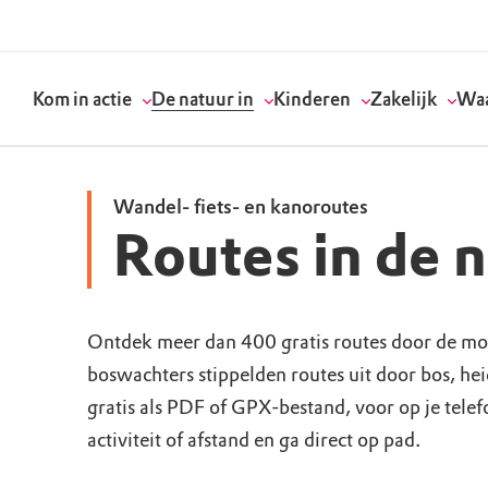
Kom in actie
De natuur in
Kinderen
Zakelijk
Waa
Wandel- fiets- en kanoroutes
Routes in de 
Doneer
Routes
Kinderactiviteiten
Geef een bedrijfs
Onze visie
Word lid
Agenda
Speelnatuur
Strategisch partn
Standpunten
Ontdek meer dan 400 gratis routes door de mo
boswachters stippelden routes uit door bos, he
Word vrijwilliger
Natuurgebieden
Verjaardagsfeestj
Vergaderen in de 
Actuele thema's
gratis als PDF of GPX-bestand, voor op je tele
Werken bij
Bezoekerscentra
Speeltips
Onze partners & 
Wat wij doen
activiteit of afstand en ga direct op pad.