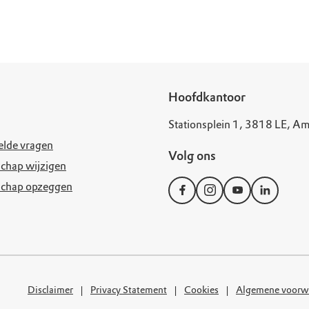
uur
r OERRR
rt
ek
Hoofdkantoor
Stationsplein 1, 3818 LE, Am
elde vragen
Volg ons
chap wijzigen
schap opzeggen
Disclaimer
Privacy Statement
Cookies
Algemene voorw