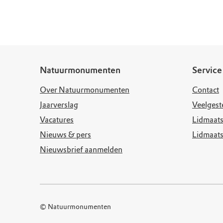
Doen voor de nat
Monumenten
Meld je aan voo
Neem contact op
Onze resultaten
Zoeken op de kaa
Wat is OERRR?
Projecten
Toegang en bezo
Jaarverslag
Natuurmonumenten
Service
Over Natuurmonumenten
Contact
Jaarverslag
Veelgest
Vacatures
Lidmaats
Nieuws & pers
Lidmaat
Nieuwsbrief aanmelden
© Natuurmonumenten