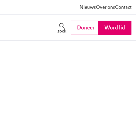
Nieuws
Over ons
Contact
Doneer
Word lid
zoek