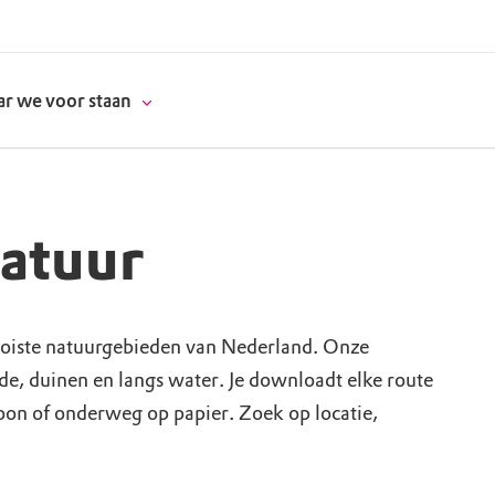
r we voor staan
natuur
donatie
erschap
oiste natuurgebieden van Nederland. Onze
ide, duinen en langs water. Je downloadt elke route
es
natuur
foon of onderweg op papier. Zoek op locatie,
supporters