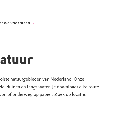
r we voor staan
natuur
donatie
erschap
oiste natuurgebieden van Nederland. Onze
ide, duinen en langs water. Je downloadt elke route
es
natuur
foon of onderweg op papier. Zoek op locatie,
supporters