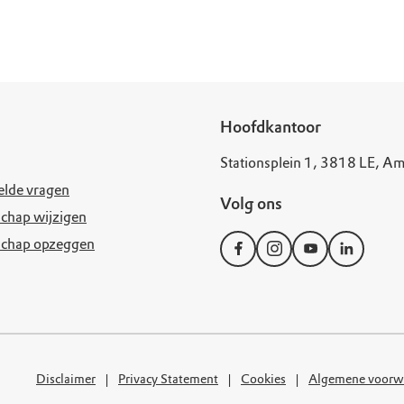
uur
r OERRR
rt
ek
Hoofdkantoor
Stationsplein 1, 3818 LE, Am
elde vragen
Volg ons
chap wijzigen
schap opzeggen
Disclaimer
Privacy Statement
Cookies
Algemene voorw