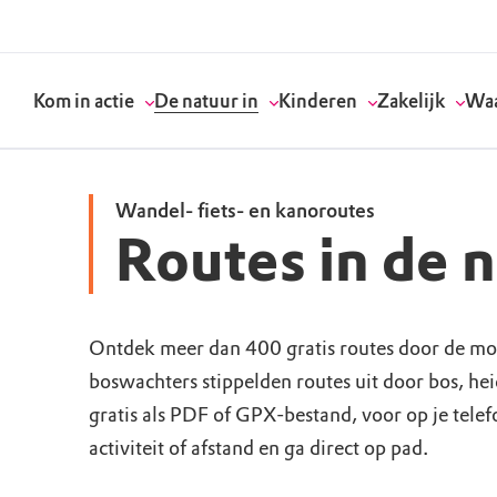
Kom in actie
De natuur in
Kinderen
Zakelijk
Waa
Wandel- fiets- en kanoroutes
Routes in de 
Doneer
Routes
Kinderactiviteiten
Geef een bedrijfs
Onze visie
Word lid
Agenda
Speelnatuur
Strategisch partn
Standpunten
Ontdek meer dan 400 gratis routes door de mo
boswachters stippelden routes uit door bos, he
Word vrijwilliger
Natuurgebieden
Verjaardagsfeestj
Vergaderen in de 
Actuele thema's
gratis als PDF of GPX-bestand, voor op je tele
Werken bij
Bezoekerscentra
Speeltips
Onze partners & 
Wat wij doen
activiteit of afstand en ga direct op pad.