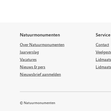
Doen voor de nat
Monumenten
Meld je aan voo
Neem contact op
Onze resultaten
Zoeken op de kaa
Wat is OERRR?
Projecten
Toegang en bezo
Jaarverslag
Natuurmonumenten
Service
Over Natuurmonumenten
Contact
Jaarverslag
Veelgest
Vacatures
Lidmaats
Nieuws & pers
Lidmaat
Nieuwsbrief aanmelden
© Natuurmonumenten