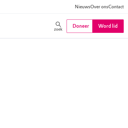
Nieuws
Over ons
Contact
Doneer
Word lid
zoek