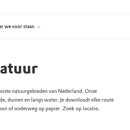
r we voor staan
natuur
donatie
erschap
oiste natuurgebieden van Nederland. Onze
ide, duinen en langs water. Je downloadt elke route
es
natuur
foon of onderweg op papier. Zoek op locatie,
supporters