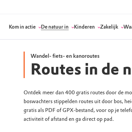
Kom in actie
De natuur in
Kinderen
Zakelijk
Waa
Wandel- fiets- en kanoroutes
Routes in de 
Doneer
Routes
Kinderactiviteiten
Geef een bedrijfs
Onze visie
Word lid
Agenda
Speelnatuur
Strategisch partn
Standpunten
Ontdek meer dan 400 gratis routes door de mo
boswachters stippelden routes uit door bos, he
Word vrijwilliger
Natuurgebieden
Verjaardagsfeestj
Vergaderen in de 
Actuele thema's
gratis als PDF of GPX-bestand, voor op je tele
Werken bij
Bezoekerscentra
Speeltips
Onze partners & 
Wat wij doen
activiteit of afstand en ga direct op pad.