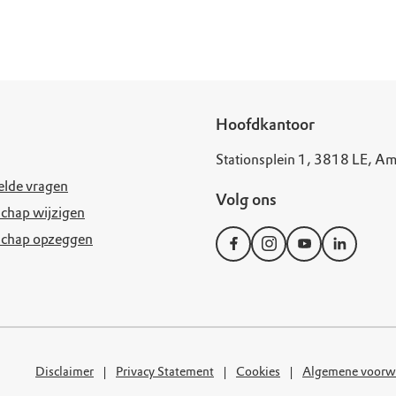
uur
r OERRR
rt
ek
Hoofdkantoor
Stationsplein 1, 3818 LE, Am
elde vragen
Volg ons
chap wijzigen
schap opzeggen
Disclaimer
Privacy Statement
Cookies
Algemene voorw