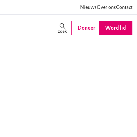
Nieuws
Over ons
Contact
Doneer
Word lid
zoek