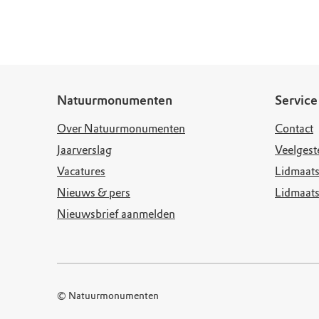
Doen voor de nat
Monumenten
Meld je aan voo
Neem contact op
Onze resultaten
Zoeken op de kaa
Wat is OERRR?
Projecten
Toegang en bezo
Jaarverslag
Natuurmonumenten
Service
Over Natuurmonumenten
Contact
Jaarverslag
Veelgest
Vacatures
Lidmaats
Nieuws & pers
Lidmaat
Nieuwsbrief aanmelden
© Natuurmonumenten