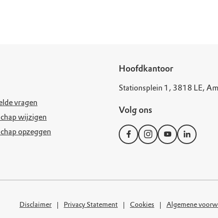
uur
r OERRR
rt
ek
Hoofdkantoor
Stationsplein 1, 3818 LE, Am
elde vragen
Volg ons
chap wijzigen
schap opzeggen
Disclaimer
Privacy Statement
Cookies
Algemene voorw