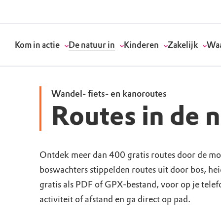
Kom in actie
De natuur in
Kinderen
Zakelijk
Waa
Wandel- fiets- en kanoroutes
Routes in de 
Doneer
Routes
Kinderactiviteiten
Geef een bedrijfs
Onze visie
Word lid
Agenda
Speelnatuur
Strategisch partn
Standpunten
Ontdek meer dan 400 gratis routes door de mo
boswachters stippelden routes uit door bos, he
Word vrijwilliger
Natuurgebieden
Verjaardagsfeestj
Vergaderen in de 
Actuele thema's
gratis als PDF of GPX-bestand, voor op je tele
Werken bij
Bezoekerscentra
Speeltips
Onze partners & 
Wat wij doen
activiteit of afstand en ga direct op pad.