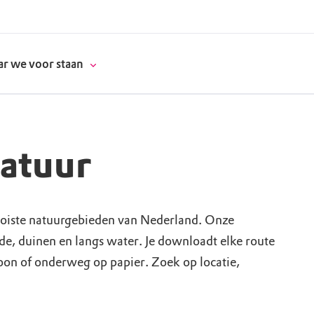
r we voor staan
natuur
donatie
erschap
oiste natuurgebieden van Nederland. Onze
ide, duinen en langs water. Je downloadt elke route
es
natuur
foon of onderweg op papier. Zoek op locatie,
supporters