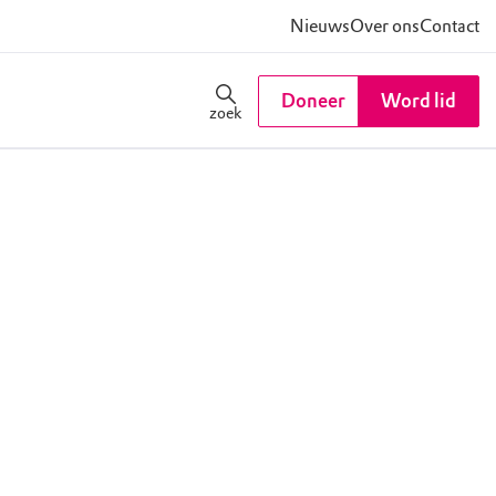
Nieuws
Over ons
Contact
Doneer
Word lid
zoek