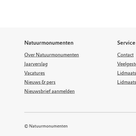
Doen voor de nat
Monumenten
Meld je aan voo
Neem contact op
Onze resultaten
Zoeken op de kaa
Wat is OERRR?
Projecten
Toegang en bezo
Jaarverslag
Natuurmonumenten
Service
Over Natuurmonumenten
Contact
Jaarverslag
Veelgest
Vacatures
Lidmaats
Nieuws & pers
Lidmaat
Nieuwsbrief aanmelden
© Natuurmonumenten