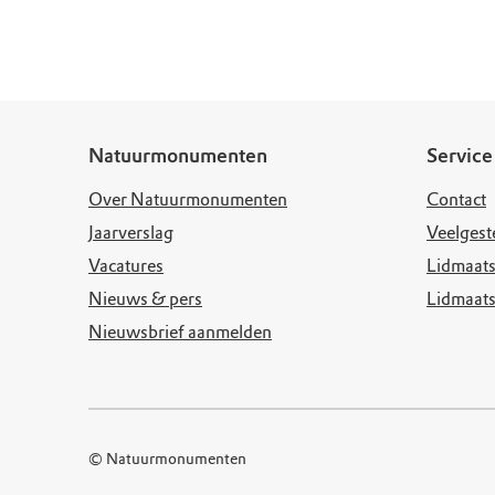
Doen voor de nat
Monumenten
Meld je aan voo
Neem contact op
Onze resultaten
Zoeken op de kaa
Wat is OERRR?
Projecten
Toegang en bezo
Jaarverslag
Natuurmonumenten
Service
Over Natuurmonumenten
Contact
Jaarverslag
Veelgest
Vacatures
Lidmaats
Nieuws & pers
Lidmaat
Nieuwsbrief aanmelden
© Natuurmonumenten