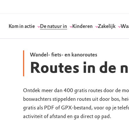
Kom in actie
De natuur in
Kinderen
Zakelijk
Waa
Wandel- fiets- en kanoroutes
Routes in de 
Doneer
Routes
Kinderactiviteiten
Geef een bedrijfs
Onze visie
Word lid
Agenda
Speelnatuur
Strategisch partn
Standpunten
Ontdek meer dan 400 gratis routes door de mo
boswachters stippelden routes uit door bos, he
Word vrijwilliger
Natuurgebieden
Verjaardagsfeestj
Vergaderen in de 
Actuele thema's
gratis als PDF of GPX-bestand, voor op je tele
Werken bij
Bezoekerscentra
Speeltips
Onze partners & 
Wat wij doen
activiteit of afstand en ga direct op pad.