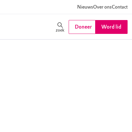
Nieuws
Over ons
Contact
Doneer
Word lid
zoek