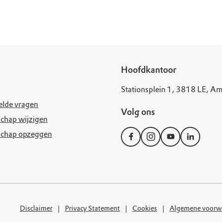
uur
r OERRR
rt
ek
Hoofdkantoor
Stationsplein 1, 3818 LE, Am
elde vragen
Volg ons
chap wijzigen
schap opzeggen
Disclaimer
Privacy Statement
Cookies
Algemene voorw