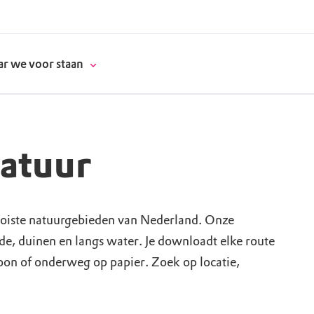
r we voor staan
natuur
donatie
erschap
oiste natuurgebieden van Nederland. Onze
ide, duinen en langs water. Je downloadt elke route
es
natuur
foon of onderweg op papier. Zoek op locatie,
supporters