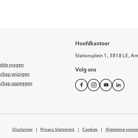
uur
r OERRR
rt
ek
Hoofdkantoor
Stationsplein 1, 3818 LE, Am
elde vragen
Volg ons
chap wijzigen
schap opzeggen
Disclaimer
Privacy Statement
Cookies
Algemene voorw