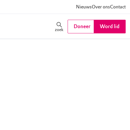
Nieuws
Over ons
Contact
Doneer
Word lid
zoek