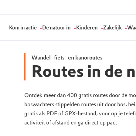
Kom in actie
De natuur in
Kinderen
Zakelijk
Waa
Wandel- fiets- en kanoroutes
Routes in de 
Doneer
Routes
Kinderactiviteiten
Geef een bedrijfs
Onze visie
Word lid
Agenda
Speelnatuur
Strategisch partn
Standpunten
Ontdek meer dan 400 gratis routes door de mo
boswachters stippelden routes uit door bos, he
Word vrijwilliger
Natuurgebieden
Verjaardagsfeestj
Vergaderen in de 
Actuele thema's
gratis als PDF of GPX-bestand, voor op je tele
Werken bij
Bezoekerscentra
Speeltips
Onze partners & 
Wat wij doen
activiteit of afstand en ga direct op pad.