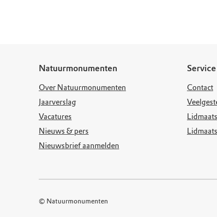
Doen voor de nat
Monumenten
Meld je aan voo
Neem contact op
Onze resultaten
Zoeken op de kaa
Wat is OERRR?
Projecten
Toegang en bezo
Jaarverslag
Natuurmonumenten
Service
Over Natuurmonumenten
Contact
Jaarverslag
Veelgest
Vacatures
Lidmaats
Nieuws & pers
Lidmaat
Nieuwsbrief aanmelden
© Natuurmonumenten