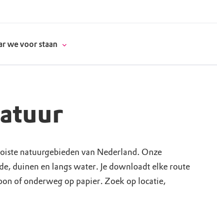
r we voor staan
natuur
donatie
erschap
oiste natuurgebieden van Nederland. Onze
ide, duinen en langs water. Je downloadt elke route
es
natuur
foon of onderweg op papier. Zoek op locatie,
supporters