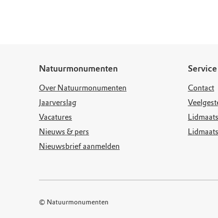
Doen voor de nat
Monumenten
Meld je aan voo
Neem contact op
Onze resultaten
Zoeken op de kaa
Wat is OERRR?
Projecten
Toegang en bezo
Jaarverslag
Natuurmonumenten
Service
Over Natuurmonumenten
Contact
Jaarverslag
Veelgest
Vacatures
Lidmaats
Nieuws & pers
Lidmaat
Nieuwsbrief aanmelden
© Natuurmonumenten