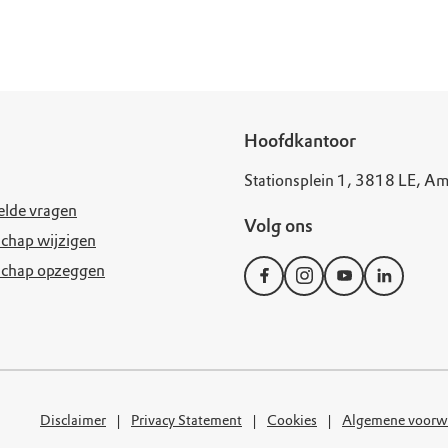
uur
r OERRR
rt
ek
Hoofdkantoor
Stationsplein 1, 3818 LE, Am
elde vragen
Volg ons
chap wijzigen
schap opzeggen
Disclaimer
Privacy Statement
Cookies
Algemene voorw