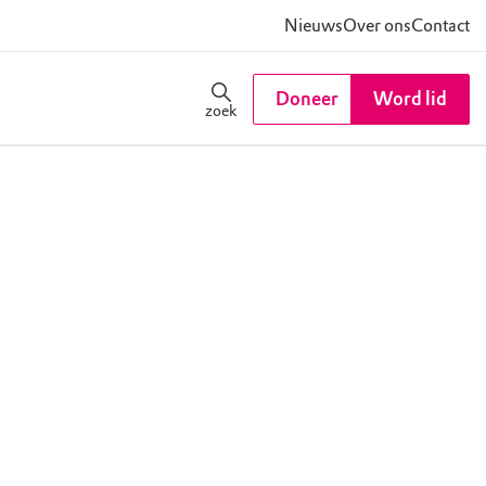
Nieuws
Over ons
Contact
Doneer
Word lid
zoek