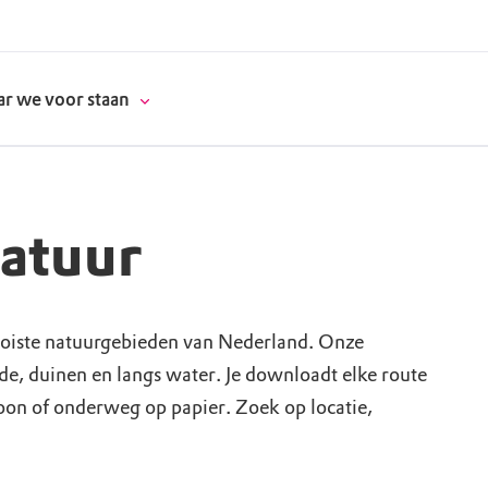
r we voor staan
natuur
donatie
erschap
oiste natuurgebieden van Nederland. Onze
ide, duinen en langs water. Je downloadt elke route
es
natuur
foon of onderweg op papier. Zoek op locatie,
supporters