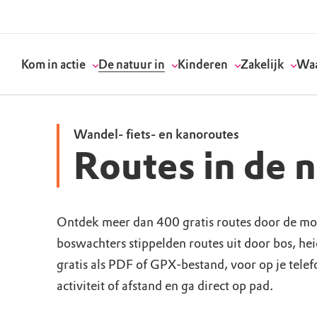
Kom in actie
De natuur in
Kinderen
Zakelijk
Waa
Wandel- fiets- en kanoroutes
Routes in de 
Doneer
Routes
Kinderactiviteiten
Geef een bedrijfs
Onze visie
Word lid
Agenda
Speelnatuur
Strategisch partn
Standpunten
Ontdek meer dan 400 gratis routes door de mo
boswachters stippelden routes uit door bos, he
Word vrijwilliger
Natuurgebieden
Verjaardagsfeestj
Vergaderen in de 
Actuele thema's
gratis als PDF of GPX-bestand, voor op je tele
Werken bij
Bezoekerscentra
Speeltips
Onze partners & 
Wat wij doen
activiteit of afstand en ga direct op pad.