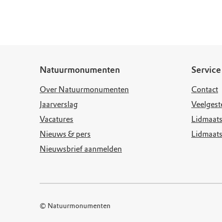
Doen voor de nat
Monumenten
Meld je aan voo
Neem contact op
Onze resultaten
Zoeken op de kaa
Wat is OERRR?
Projecten
Toegang en bezo
Jaarverslag
Natuurmonumenten
Service
Over Natuurmonumenten
Contact
Jaarverslag
Veelgest
Vacatures
Lidmaats
Nieuws & pers
Lidmaat
Nieuwsbrief aanmelden
© Natuurmonumenten