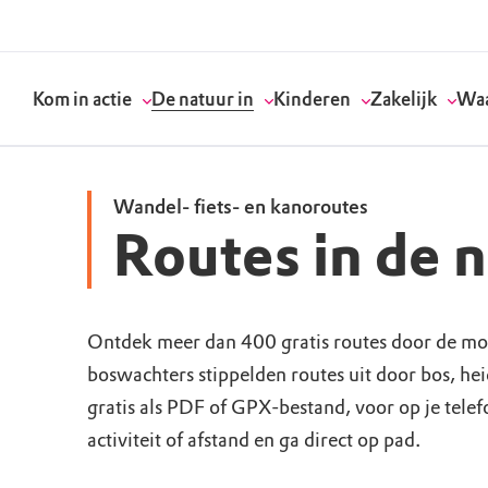
Kom in actie
De natuur in
Kinderen
Zakelijk
Waa
Wandel- fiets- en kanoroutes
Routes in de 
Doneer
Routes
Kinderactiviteiten
Geef een bedrijfs
Onze visie
Word lid
Agenda
Speelnatuur
Strategisch partn
Standpunten
Ontdek meer dan 400 gratis routes door de mo
boswachters stippelden routes uit door bos, he
Word vrijwilliger
Natuurgebieden
Verjaardagsfeestj
Vergaderen in de 
Actuele thema's
gratis als PDF of GPX-bestand, voor op je tele
Werken bij
Bezoekerscentra
Speeltips
Onze partners & 
Wat wij doen
activiteit of afstand en ga direct op pad.