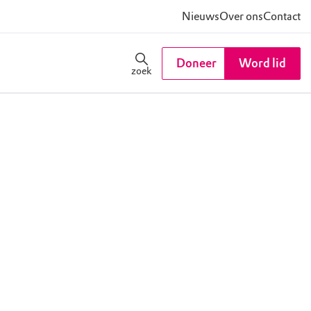
Nieuws
Over ons
Contact
Doneer
Word lid
zoek