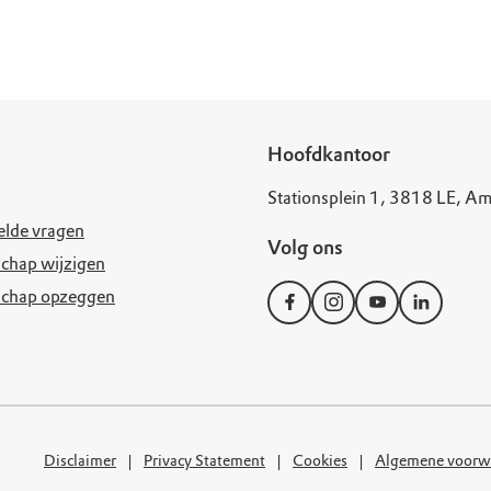
uur
r OERRR
rt
ek
Hoofdkantoor
Stationsplein 1, 3818 LE, Am
elde vragen
Volg ons
chap wijzigen
schap opzeggen
Disclaimer
Privacy Statement
Cookies
Algemene voorw