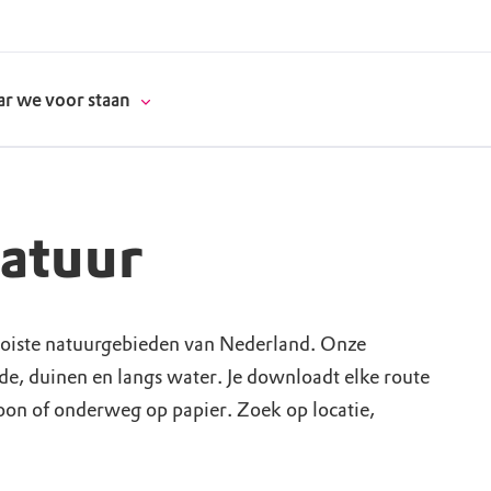
r we voor staan
natuur
donatie
erschap
oiste natuurgebieden van Nederland. Onze
ide, duinen en langs water. Je downloadt elke route
es
natuur
foon of onderweg op papier. Zoek op locatie,
supporters