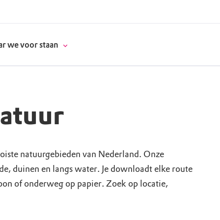
r we voor staan
natuur
donatie
erschap
oiste natuurgebieden van Nederland. Onze
ide, duinen en langs water. Je downloadt elke route
es
natuur
foon of onderweg op papier. Zoek op locatie,
supporters