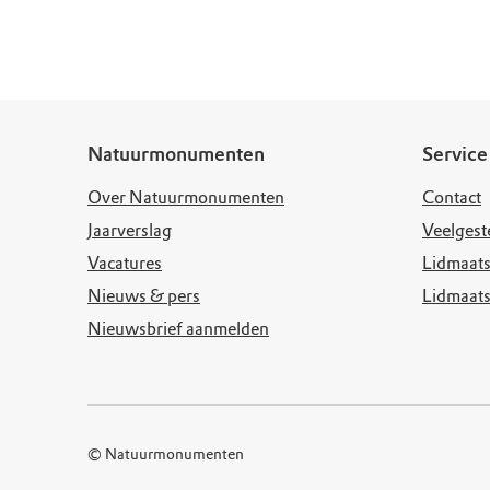
Doen voor de nat
Monumenten
Meld je aan voo
Neem contact op
Onze resultaten
Zoeken op de kaa
Wat is OERRR?
Projecten
Toegang en bezo
Jaarverslag
Natuurmonumenten
Service
Over Natuurmonumenten
Contact
Jaarverslag
Veelgest
Vacatures
Lidmaats
Nieuws & pers
Lidmaat
Nieuwsbrief aanmelden
© Natuurmonumenten