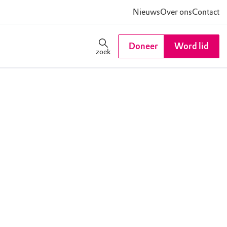
Nieuws
Over ons
Contact
Doneer
Word lid
zoek