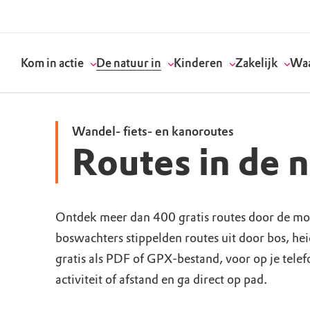
Kom in actie
De natuur in
Kinderen
Zakelijk
Waa
Wandel- fiets- en kanoroutes
Routes in de 
Doneer
Routes
Kinderactiviteiten
Geef een bedrijfs
Onze visie
Word lid
Agenda
Speelnatuur
Strategisch partn
Standpunten
Ontdek meer dan 400 gratis routes door de mo
boswachters stippelden routes uit door bos, he
Word vrijwilliger
Natuurgebieden
Verjaardagsfeestj
Vergaderen in de 
Actuele thema's
gratis als PDF of GPX-bestand, voor op je tele
Werken bij
Bezoekerscentra
Speeltips
Onze partners & 
Wat wij doen
activiteit of afstand en ga direct op pad.