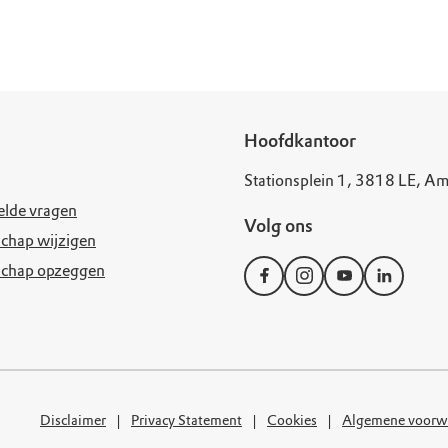
uur
r OERRR
rt
ek
Hoofdkantoor
Stationsplein 1, 3818 LE, Am
elde vragen
Volg ons
chap wijzigen
schap opzeggen
Disclaimer
Privacy Statement
Cookies
Algemene voorw