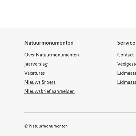
Doen voor de nat
Monumenten
Meld je aan voo
Neem contact op
Onze resultaten
Zoeken op de kaa
Wat is OERRR?
Projecten
Toegang en bezo
Jaarverslag
Natuurmonumenten
Service
Over Natuurmonumenten
Contact
Jaarverslag
Veelgest
Vacatures
Lidmaats
Nieuws & pers
Lidmaat
Nieuwsbrief aanmelden
© Natuurmonumenten