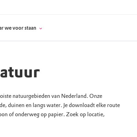
r we voor staan
natuur
donatie
erschap
oiste natuurgebieden van Nederland. Onze
ide, duinen en langs water. Je downloadt elke route
es
natuur
foon of onderweg op papier. Zoek op locatie,
supporters