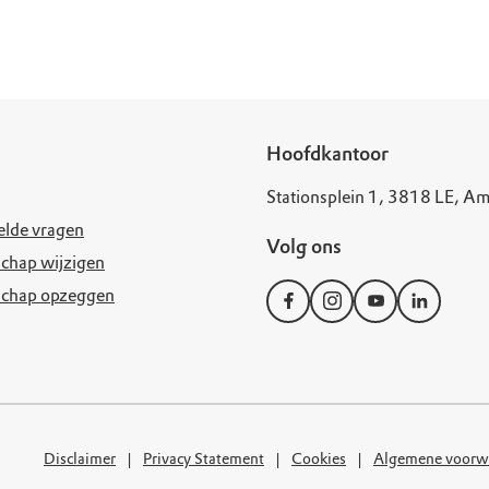
uur
r OERRR
rt
ek
Hoofdkantoor
Stationsplein 1, 3818 LE, Am
elde vragen
Volg ons
chap wijzigen
schap opzeggen
Disclaimer
Privacy Statement
Cookies
Algemene voorw