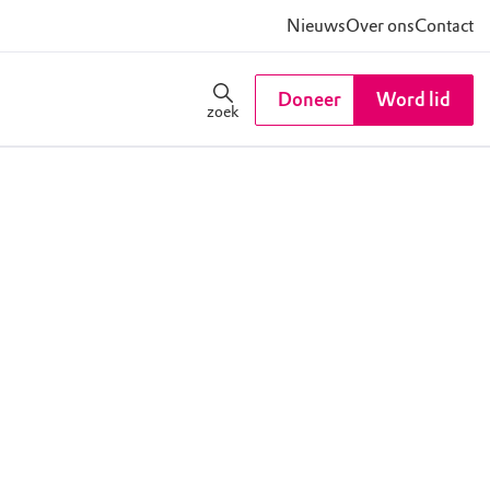
Nieuws
Over ons
Contact
Doneer
Word lid
zoek