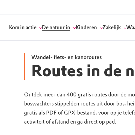
Kom in actie
De natuur in
Kinderen
Zakelijk
Waa
Wandel- fiets- en kanoroutes
Routes in de 
Doneer
Routes
Kinderactiviteiten
Geef een bedrijfs
Onze visie
Word lid
Agenda
Speelnatuur
Strategisch partn
Standpunten
Ontdek meer dan 400 gratis routes door de mo
boswachters stippelden routes uit door bos, he
Word vrijwilliger
Natuurgebieden
Verjaardagsfeestj
Vergaderen in de 
Actuele thema's
gratis als PDF of GPX-bestand, voor op je tele
Werken bij
Bezoekerscentra
Speeltips
Onze partners & 
Wat wij doen
activiteit of afstand en ga direct op pad.