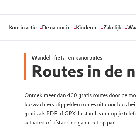
Kom in actie
De natuur in
Kinderen
Zakelijk
Waa
Wandel- fiets- en kanoroutes
Routes in de 
Doneer
Routes
Kinderactiviteiten
Geef een bedrijfs
Onze visie
Word lid
Agenda
Speelnatuur
Strategisch partn
Standpunten
Ontdek meer dan 400 gratis routes door de mo
boswachters stippelden routes uit door bos, he
Word vrijwilliger
Natuurgebieden
Verjaardagsfeestj
Vergaderen in de 
Actuele thema's
gratis als PDF of GPX-bestand, voor op je tele
Werken bij
Bezoekerscentra
Speeltips
Onze partners & 
Wat wij doen
activiteit of afstand en ga direct op pad.