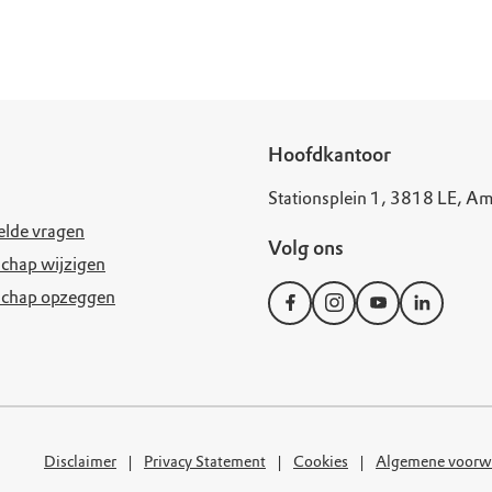
uur
r OERRR
rt
ek
Hoofdkantoor
Stationsplein 1, 3818 LE, Am
elde vragen
Volg ons
chap wijzigen
schap opzeggen
Disclaimer
Privacy Statement
Cookies
Algemene voorw