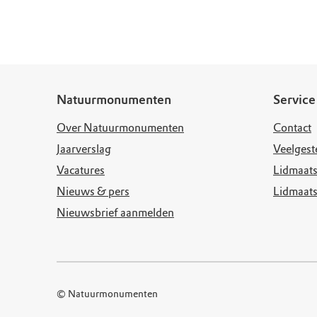
Doen voor de nat
Monumenten
Meld je aan voo
Neem contact op
Onze resultaten
Zoeken op de kaa
Wat is OERRR?
Projecten
Toegang en bezo
Jaarverslag
Natuurmonumenten
Service
Over Natuurmonumenten
Contact
Jaarverslag
Veelgest
Vacatures
Lidmaats
Nieuws & pers
Lidmaat
Nieuwsbrief aanmelden
© Natuurmonumenten