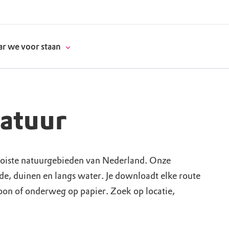
r we voor staan
natuur
donatie
erschap
oiste natuurgebieden van Nederland. Onze
ide, duinen en langs water. Je downloadt elke route
es
natuur
foon of onderweg op papier. Zoek op locatie,
supporters