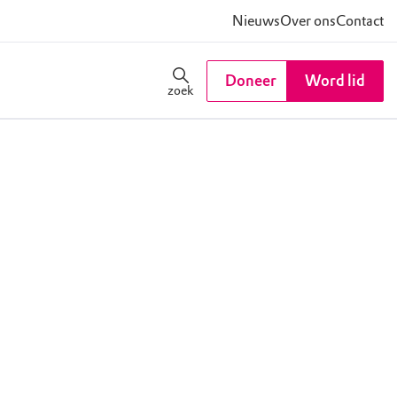
Nieuws
Over ons
Contact
Doneer
Word lid
zoek