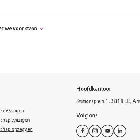
r we voor staan
donatie
Hoofdkantoor
erschap
Stationsplein 1, 3818 LE, Am
es
natuur
elde vragen
Volg ons
chap wijzigen
supporters
schap opzeggen