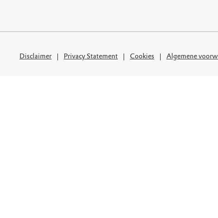
uur
r OERRR
rt
ek
Disclaimer
Privacy Statement
Cookies
Algemene voorw