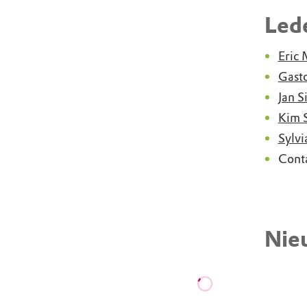
Led
Eric
Gasto
Jan S
Kim S
Sylvi
Cont
Nie