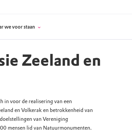
r we voor staan
ie Zeeland en
donatie
erschap
 in voor de realisering van een
es
natuur
eeland en Volkerak en betrokkenheid van
supporters
doelstellingen van Vereniging
300 mensen lid van Natuurmonumenten.