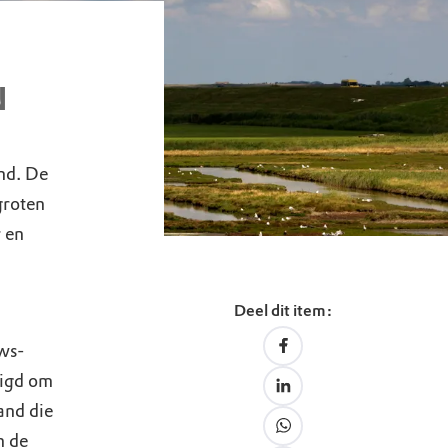
N
nd. De
groten
 en
Deel dit item:
uws-
digd om
and die
n de