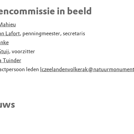
encommissie in beeld
 Mahieu
n Lafort
, penningmeester, secretaris
inke
tuij
, voorzitter
a Tuinder
actpersoon leden
lczeelandenvolkerak@natuurmonument
uws