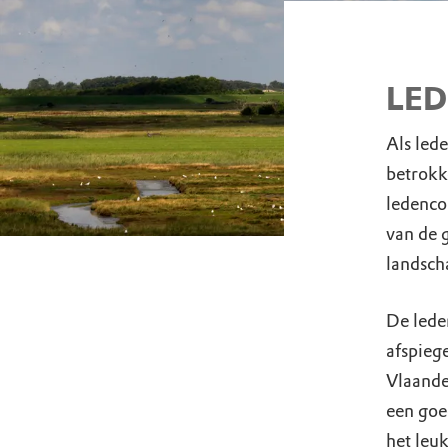
LED
Als led
betrokk
ledenco
van de 
landsch
De lede
afspieg
Vlaande
een goed
het leuk