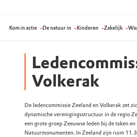
Kom in actie
De natuur in
Kinderen
Zakelijk
Waa
Ledencommiss
Doneer
Routes
Kinderactiviteiten
Geef een bedrijfs
Onze visie
Volkerak
Word lid
Agenda
Speelnatuur
Strategisch partn
Standpunten
De ledencommissie Zeeland en Volkerak zet zich
Word vrijwilliger
Natuurgebieden
Verjaardagsfeestj
Vergaderen in de 
Actuele thema's
dynamische verenigingsstructuur in de regio Z
Werken bij
Bezoekerscentra
Speeltips
Onze partners & 
Wat wij doen
een grote groep Zeeuwse leden bij de taken en 
Natuurmonumenten. In Zeeland zijn ruim 11.