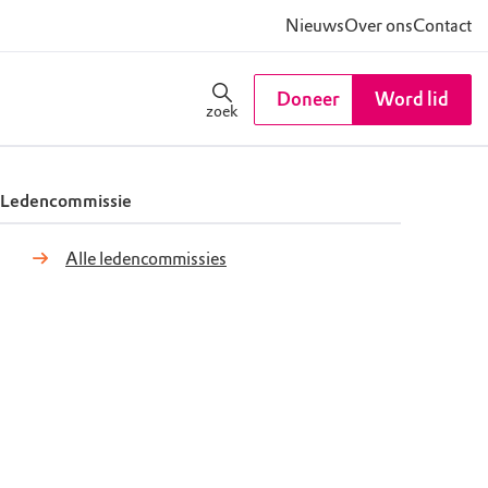
Nieuws
Over ons
Contact
Doneer
Word lid
zoek
Ledencommissie
Alle ledencommissies