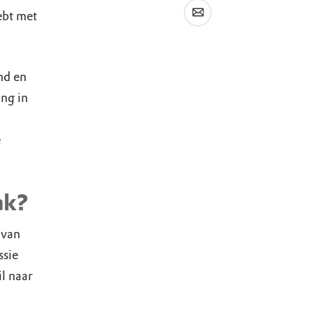
hebt met
nd en
ng in
e
ak?
 van
ssie
l naar