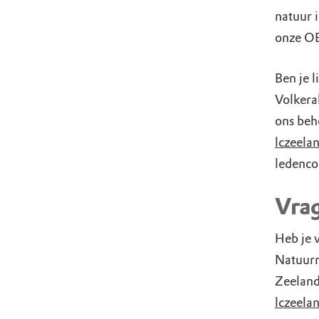
natuur i
onze OE
Ben je 
Volkera
ons beh
lczeel
ledenco
Vra
Heb je 
Natuurm
Zeeland
lczeel