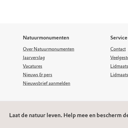
Woensdag
10.
Donderdag
10.
Vrijdag
10.
Natuurmonumenten
Service
Over Natuurmonumenten
Contact
Jaarverslag
Veelgest
Vacatures
Lidmaats
Nieuws & pers
Lidmaat
Nieuwsbrief aanmelden
Laat de natuur leven. Help mee en bescherm de
© Natuurmonumenten