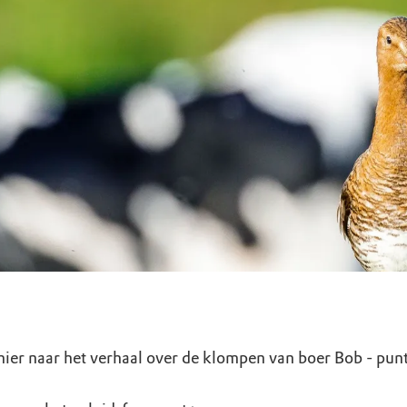
uur
r OERRR
rt
ek
 hier naar het verhaal over de klompen van boer Bob - punt