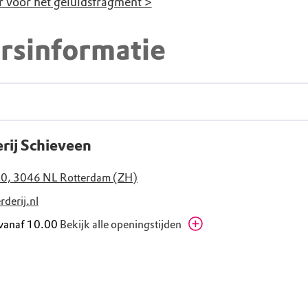
er voor het geluidsfragment >
rsinformatie
rij Schieveen
20, 3046 NL Rotterdam (ZH)
derij.nl
 vanaf 10.00
Bekijk alle openingstijden
00 - 17.30
Zomervakantie
00 - 17.30
Zomervakantie
00 - 17.30
Zomervakantie
00 - 17.30
Zomervakantie