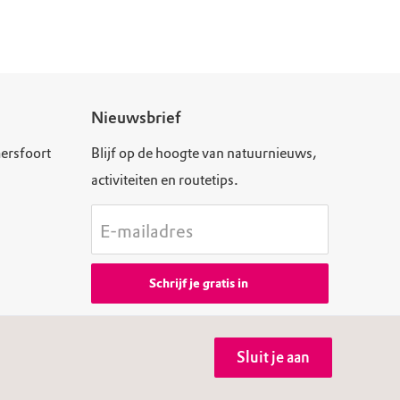
Nieuwsbrief
ersfoort
Blijf op de hoogte van natuurnieuws,
activiteiten en routetips.
E-mailadres
Schrijf je gratis in
Sluit je aan
aarden
Toegankelijkheid