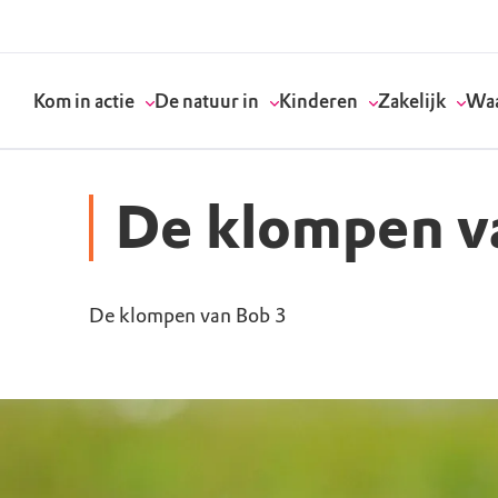
Kom in actie
De natuur in
Kinderen
Zakelijk
Waa
De klompen v
Doneer
Routes
Kinderactiviteiten
Geef een bedrijfs
Onze visie
De klompen van Bob 3
Word lid
Agenda
Speelnatuur
Strategisch partn
Standpunten
Word vrijwilliger
Natuurgebieden
Verjaardagsfeestj
Vergaderen in de 
Actuele thema's
Werken bij
Bezoekerscentra
Speeltips
Onze partners & 
Wat wij doen