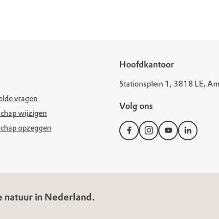
00 - 17.30
Zomervakantie
00 - 17.30
Zomervakantie
00 - 17.30
Zomervakantie
Hoofdkantoor
Stationsplein 1, 3818 LE, Am
elde vragen
Volg ons
chap wijzigen
schap opzeggen
 natuur in Nederland.
Disclaimer
Privacy Statement
Cookies
Algemene voorw