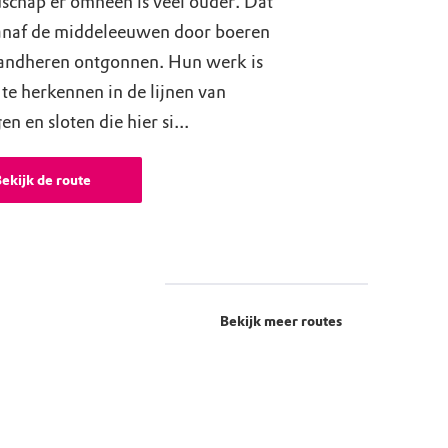
schap er omheen is veel ouder. Dat
vanaf de middeleeuwen door boeren
landheren ontgonnen. Hun werk is
te herkennen in de lijnen van
n en sloten die hier si...
ekijk de route
Bekijk meer routes