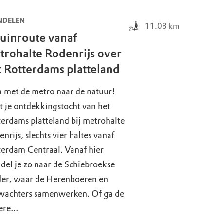
DELEN
11.08
km
ruinroute vanaf
trohalte Rodenrijs over
t Rotterdams platteland
 met de metro naar de natuur!
t je ontdekkingstocht van het
erdams platteland bij metrohalte
nrijs, slechts vier haltes vanaf
terdam Centraal. Vanaf hier
del je zo naar de Schiebroekse
der, waar de Herenboeren en
wachters samenwerken. Of ga de
re...