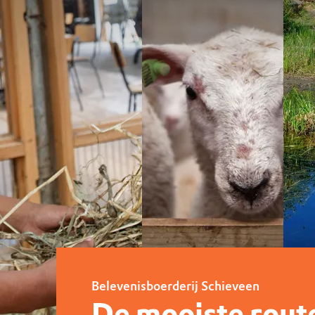
Vier je verjaardag in de natuur
Belevenisboerderij Schieveen
De mooiste rout