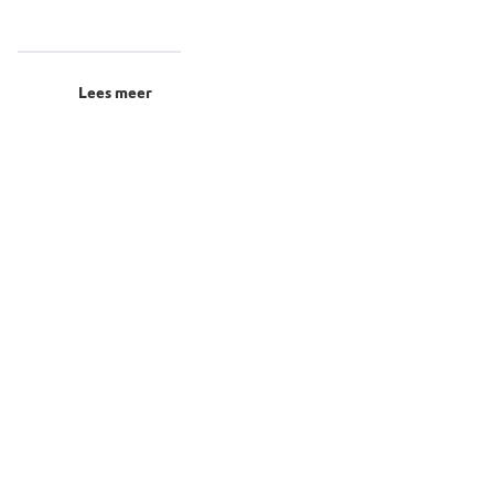
Lees meer
teland
atuur van OERRR