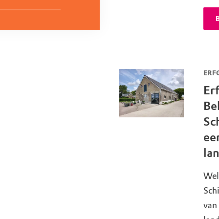
B
ERF
Er
Be
Sc
ee
la
Wel
Schi
van