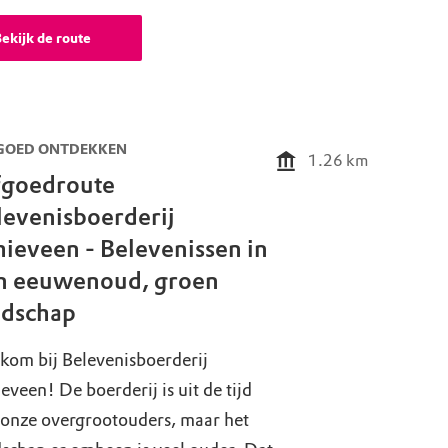
ekijk de route
GOED ONTDEKKEN
1.26
km
fgoedroute
levenisboerderij
hieveen - Belevenissen in
n eeuwenoud, groen
ndschap
kom bij Belevenisboerderij
eveen! De boerderij is uit de tijd
 onze overgrootouders, maar het