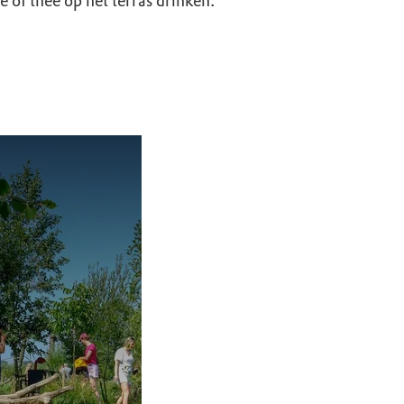
e of thee op het terras drinken.
je op de
op het Rotterdams plat
Leef je uit in Speeln
Kom spelen