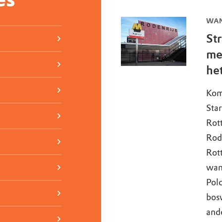
WAN
St
me
he
Kom
Star
Rott
Rode
Rot
wan
Pol
bos
ande