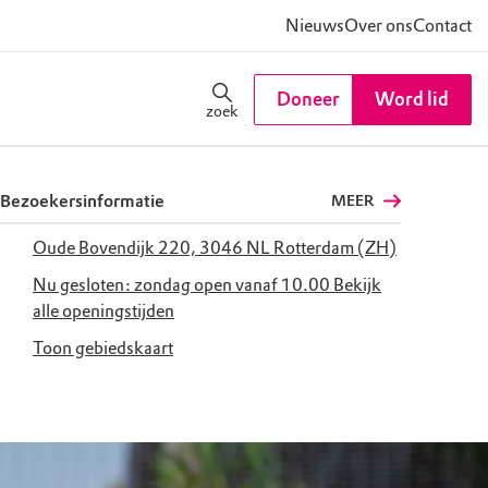
Nieuws
Over ons
Contact
Doneer
Word lid
zoek
Bezoekersinformatie
MEER
Oude Bovendijk 220, 3046 NL Rotterdam (ZH)
Nu gesloten: zondag open vanaf 10.00
Bekijk
alle openingstijden
Toon gebiedskaart