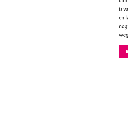
land
is 
en 
nog 
wege
B