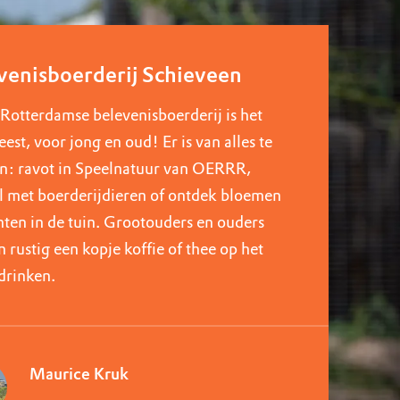
venisboerderij Schieveen
Rotterdamse belevenisboerderij is het
feest, voor jong en oud! Er is van alles te
n: ravot in Speelnatuur van OERRR,
l met boerderijdieren of ontdek bloemen
nten in de tuin. Grootouders en ouders
 rustig een kopje koffie of thee op het
 drinken.
Maurice Kruk