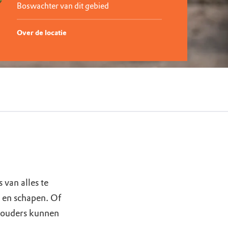
Boswachter van dit gebied
Over de locatie
 van alles te
n en schapen. Of
n ouders kunnen