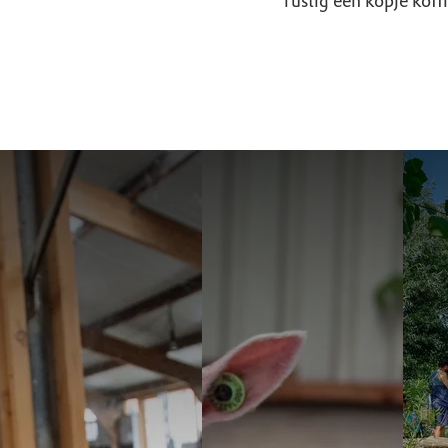
rustig een kopje koffi
Vier je kinderfeest
Schapen 
belevenisboerderij
Kom langs