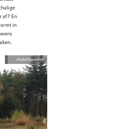
chalige
e af? En
warmt in
ouwens
maken.
André Knobben