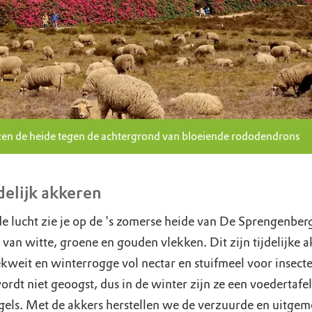
en de heide tegen de achtergrond van bloeiende rododendrons
jdelijk akkeren
de lucht zie je op de 's zomerse heide van De Sprengenber
van witte, groene en gouden vlekken. Dit zijn tijdelijke a
kweit en winterrogge vol nectar en stuifmeel voor insect
ordt niet geoogst, dus in de winter zijn ze een voedertafe
gels. Met de akkers herstellen we de verzuurde en uitgem