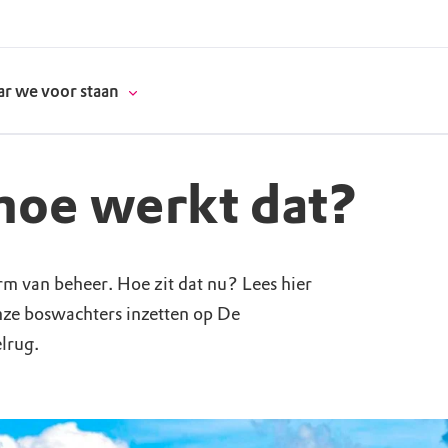
r we voor staan
hoe werkt dat?
donatie
rm van beheer. Hoe zit dat nu? Lees hier
erschap
nze boswachters inzetten op De
lrug.
es
natuur
supporters