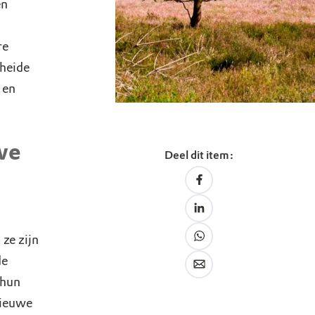
en
re
 heide
 en
we
Deel dit item:
ze zijn
de
 hun
nieuwe