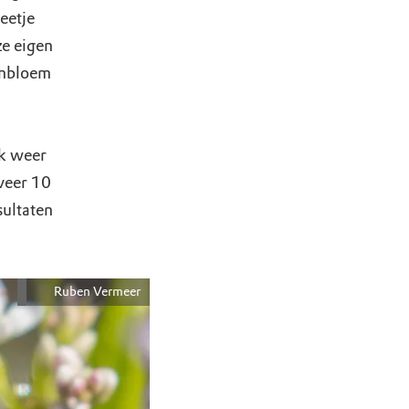
eetje
ze eigen
enbloem
ok weer
veer 10
sultaten
Ruben Vermeer