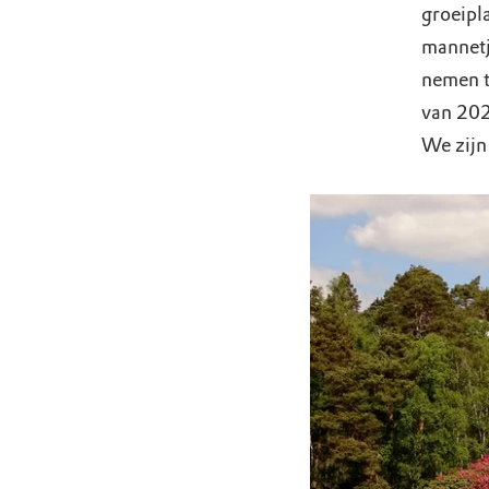
groeipl
mannetj
nemen t
van 202
We zijn