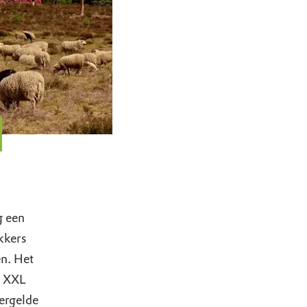
g een
kkers
en. Het
l XXL
ergelde