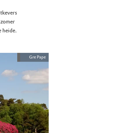
stkevers
e zomer
 heide.
Gre Pape