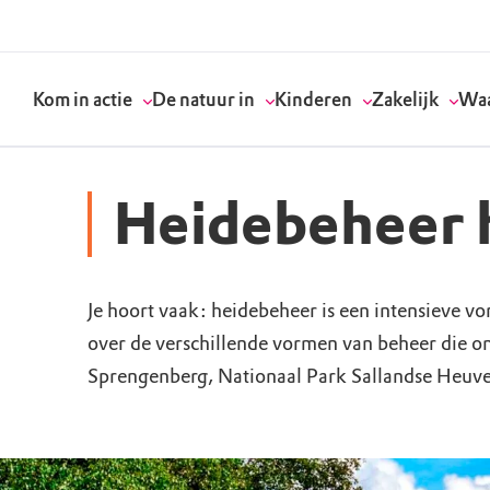
Kom in actie
De natuur in
Kinderen
Zakelijk
Waa
Heidebeheer 
Doneer
Routes
Kinderactiviteiten
Geef een bedrijfs
Onze visie
Je hoort vaak: heidebeheer is een intensieve vo
Word lid
Agenda
Speelnatuur
Strategisch partn
Standpunten
over de verschillende vormen van beheer die o
Sprengenberg, Nationaal Park Sallandse Heuve
Word vrijwilliger
Natuurgebieden
Verjaardagsfeestj
Vergaderen in de 
Actuele thema's
Werken bij
Bezoekerscentra
Speeltips
Onze partners & 
Wat wij doen