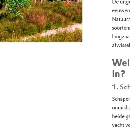
De uitg
eeuweno
Natuurm
soorten
langzaa
afwissel
Wel
in?
1. Sc
Schapen
onmisba
heide gr
vacht v