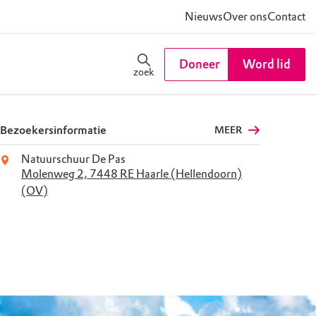
Nieuws
Over ons
Contact
Doneer
Word lid
zoek
Bezoekersinformatie
MEER
Natuurschuur De Pas
Molenweg 2, 7448 RE Haarle (Hellendoorn)
(OV)