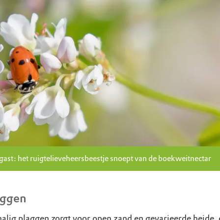
gast: het ruigtelieveheersbeestje snoept van de boekweitnectar
aggen
halig plaggen zorgt voor open zand en gevarieerde heide,