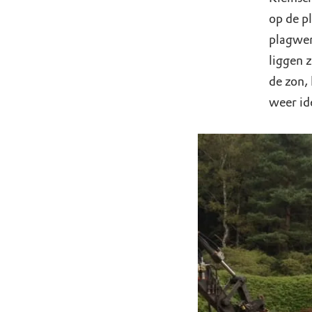
op de p
plagwer
liggen 
de zon, 
weer id