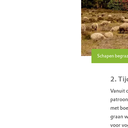
Schapen begraz
2. Ti
Vanuit 
patroon 
met boe
graan w
voor vo