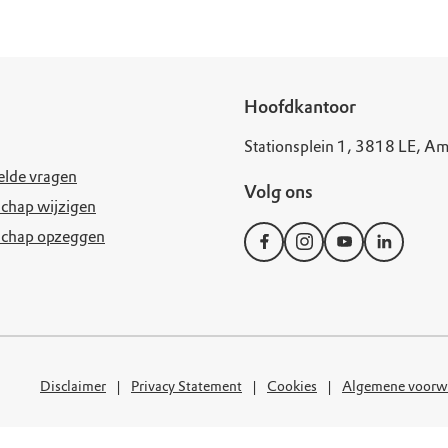
uur
r OERRR
rt
ek
Hoofdkantoor
Stationsplein 1, 3818 LE, Am
elde vragen
Volg ons
chap wijzigen
schap opzeggen
Disclaimer
Privacy Statement
Cookies
Algemene voorw