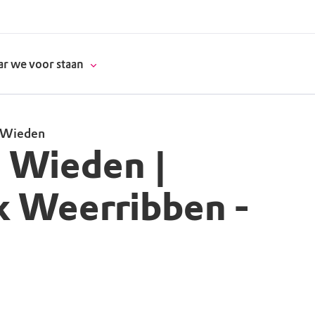
r we voor staan
- Wieden
 Wieden |
donatie
k Weerribben -
erschap
es
natuur
supporters