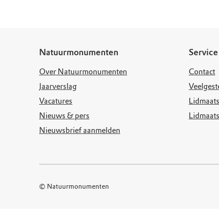
Doen voor de nat
Monumenten
Meld je aan voo
Neem contact op
Onze resultaten
Zoeken op de kaa
Wat is OERRR?
Projecten
Toegang en bezo
Jaarverslag
Natuurmonumenten
Service
Over Natuurmonumenten
Contact
Jaarverslag
Veelgest
Vacatures
Lidmaats
Nieuws & pers
Lidmaat
Nieuwsbrief aanmelden
© Natuurmonumenten