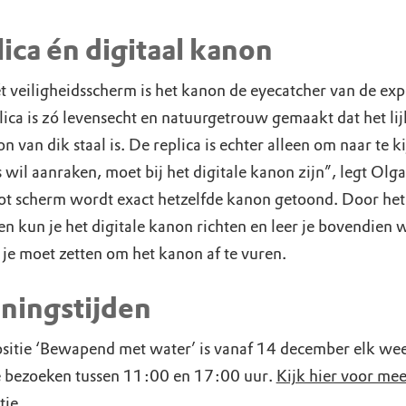
ica én digitaal kanon
 veiligheidsscherm is het kanon de eyecatcher van de expo
ica is zó levensecht en natuurgetrouw gemaakt dat het lijk
n van dik staal is. De replica is echter alleen om naar te k
 wil aanraken, moet bij het digitale kanon zijn”, legt Olga
ot scherm wordt exact hetzelfde kanon getoond. Door he
en kun je het digitale kanon richten en leer je bovendien 
 je moet zetten om het kanon af te vuren.
ningstijden
sitie ‘Bewapend met water’ is vanaf 14 december elk we
te bezoeken tussen 11:00 en 17:00 uur.
Kijk hier voor mee
tie
.