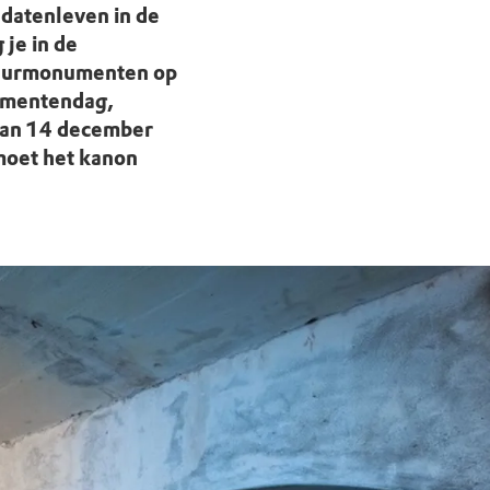
datenleven in de
je in de
atuurmonumenten op
numentendag,
 van 14 december
moet het kanon