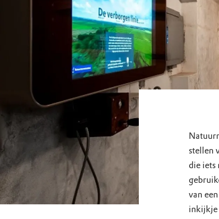
Natuurm
stellen
die iet
gebruik
van een 
inkijkje