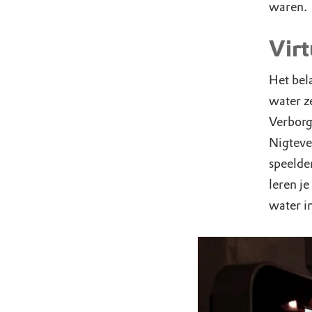
waren.
Virt
Het bel
water ze
Verborge
Nigteve
speelde
leren je
water i