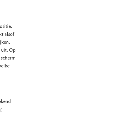
sitie.
t alsof
ijken.
 uit. Op
t scherm
welke
ekend
r