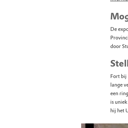
Mog
De expo
Provinc
door St
Ste
Fort bi
lange ve
een rin
is unie
hij het