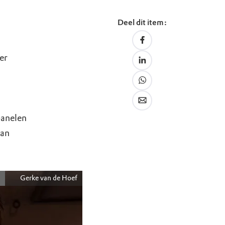
Deel dit item:
er
l
panelen
van
Gerke van de Hoef