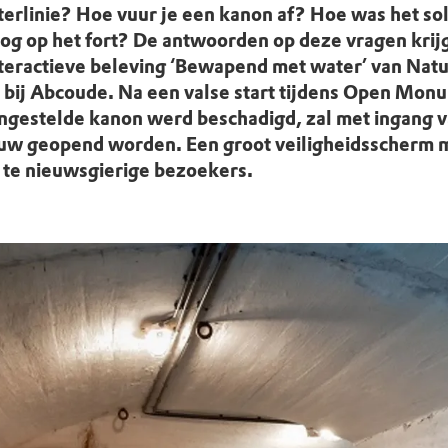
uur
r OERRR
erlinie? Hoe vuur je een kanon af? Hoe was het sol
g op het fort? De antwoorden op deze vragen krijg 
rt
nteractieve beleving ‘Bewapend met water’ van N
t bij Abcoude. Na een valse start tijdens Open Mo
ek
ongestelde kanon werd beschadigd, zal met ingang
euw geopend worden. Een groot veiligheidsscherm 
te nieuwsgierige bezoekers.