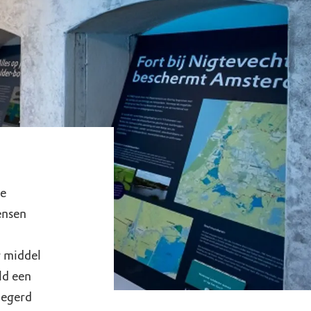
te
ensen
r middel
ld een
elegerd