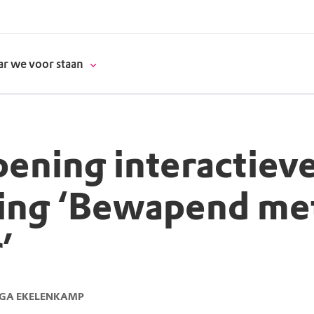
r we voor staan
ening interactiev
donatie
ing ‘Bewapend me
erschap
’
es
natuur
supporters
LGA EKELENKAMP