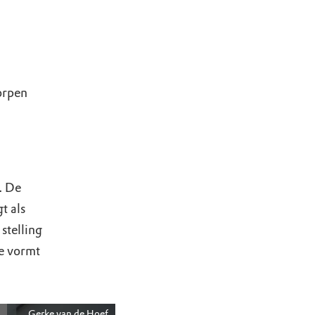
orpen
. De
t als
stelling
e vormt
Gerke van de Hoef