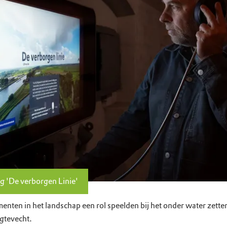
ng 'De verborgen Linie'
nten in het landschap een rol speelden bij het onder water zetten
gtevecht.