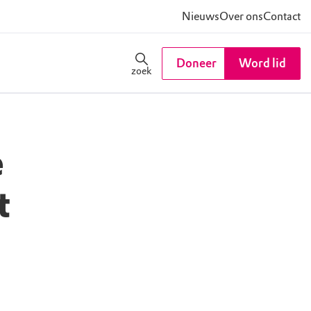
Nieuws
Over ons
Contact
Doneer
Word lid
zoek
e
t