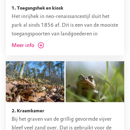
1. Toegangshek en kiosk
Het inrijhek in neo-renaissancestijl sluit het
park al sinds 1856 af. Dit is een van de mooiste
toegangspoorten van landgoederen in
Nederland. Bij het inrijhek staat ook de kiosk
Meer info
die na plaatsing op de Braak in 1919 al diverse
verhuizingen heeft meegemaakt. De kiosk
werd rond 1960 als uitgiftepunt buiten
gebruik gesteld, raakte in verval en kreeg in
1964 een nieuw leven in een particuliere tuin.
Gelukkig is de kiosk in 2006 teruggekomen op
De Braak en kun je er nu weer iets te eten en
2. Kraamkamer
drinken kopen. Vanaf hier loop je de statige
Bij het graven van de grillig gevormde vijver
oprijlaan op richting het vroegere
bleef veel zand over. Dat is gebruikt voor de
landhuis. Omstreeks 1700 was landgoed De