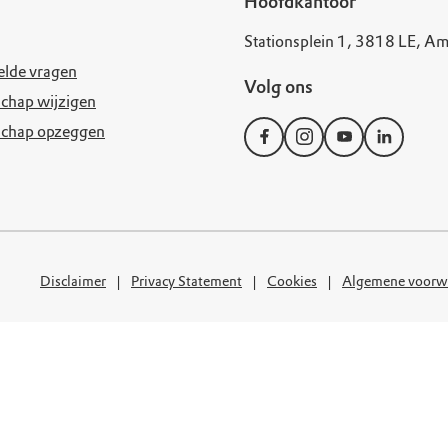
uur
r OERRR
Hoofdkantoor
Stationsplein 1, 3818 LE, Am
rt
elde vragen
Volg ons
chap wijzigen
ek
schap opzeggen
Disclaimer
Privacy Statement
Cookies
Algemene voorw