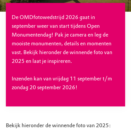
De OMDfotowedstrijd 2026 gaat in
september weer van start tijdens Open
Monumentendag! Pak je camera en leg de
mooiste monumenten, details en momenten
vast. Bekijk hieronder de winnende foto van
2025 en laat je inspireren.
Inzenden kan van vrijdag 11 september t/m
zondag 20 september 2026!
Bekijk hieronder de winnende foto van 2025: