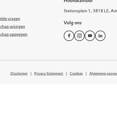
uur
r OERRR
Hoofdkantoor
Stationsplein 1, 3818 LE, Am
rt
elde vragen
Volg ons
chap wijzigen
ek
schap opzeggen
Disclaimer
Privacy Statement
Cookies
Algemene voorw