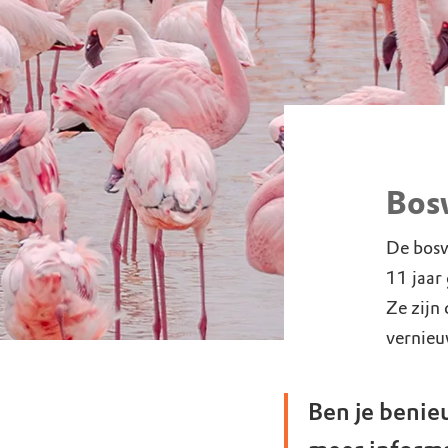
Bosw
De bosw
11 jaar 
Ze zijn
vernieu
Ben je benie