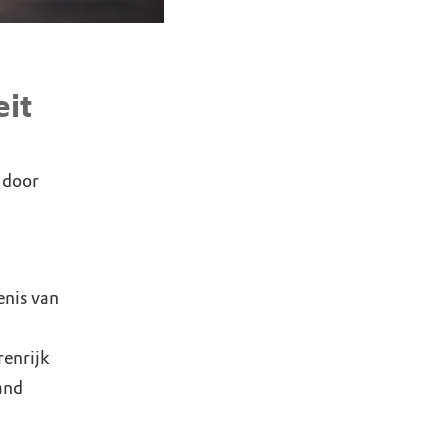
eit
 door
enis van
renrijk
and