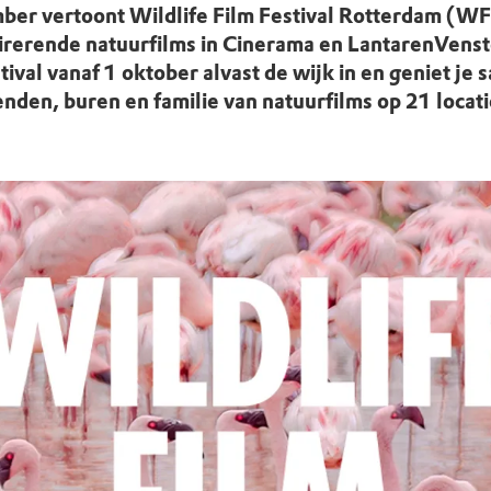
uur
r OERRR
ber vertoont Wildlife Film Festival Rotterdam (W
irerende natuurfilms in Cinerama en LantarenVen
rt
tival vanaf 1 oktober alvast de wijk in en geniet je
enden, buren en familie van natuurfilms op 21 locati
ek