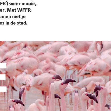
FFR) weer mooie,
ster. Met WFFR
 samen met je
es in de stad.