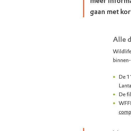
meer inform
gaan met kort
Alle d
Wildlif
binnen-
De 11
Lanta
De fi
WFFR
compl