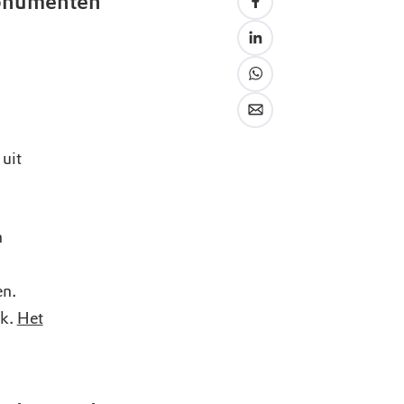
onumenten
 uit
n
en.
jk.
Het