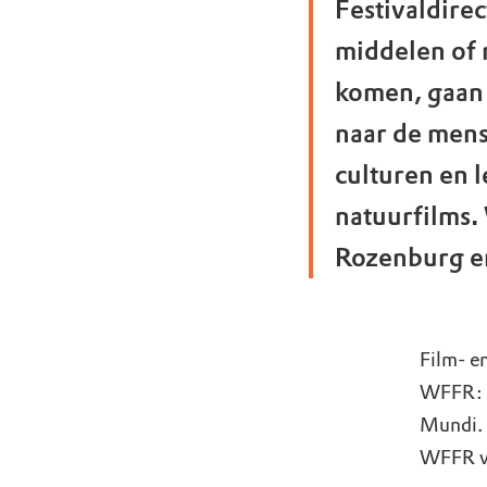
Festivaldire
middelen of 
komen, gaan 
naar de mens
culturen en 
natuurfilms.
Rozenburg e
Film- e
WFFR: W
Mundi. 
WFFR va