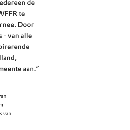
iedereen de
 WFFR te
urnee. Door
- van alle
spirerende
lland,
meente aan.”
van
um
s van