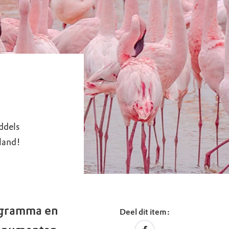
ddels
 land!
rogramma en
Deel dit item: