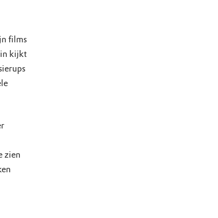
n films
n kijkt
sierups
le
er
e zien
ken