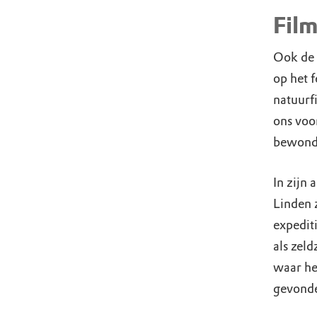
Film
Ook de 
op het f
natuurf
ons voo
bewonde
In zijn 
Linden 
expediti
als zel
waar het
gevond