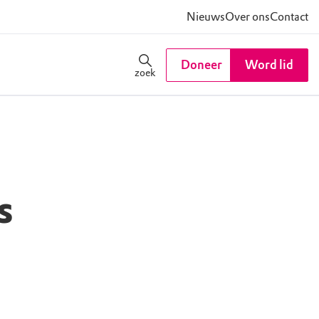
Nieuws
Over ons
Contact
Doneer
Word lid
zoek
s