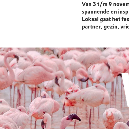
Doen voor de nat
Monumenten
Meld je aan voo
Neem contact op
Onze resultaten
Van 3 t/m 9 novem
spannende en insp
Zoeken op de kaa
Wat is OERRR?
Projecten
Lokaal gaat het fes
partner, gezin, vri
Toegang en bezo
Jaarverslag