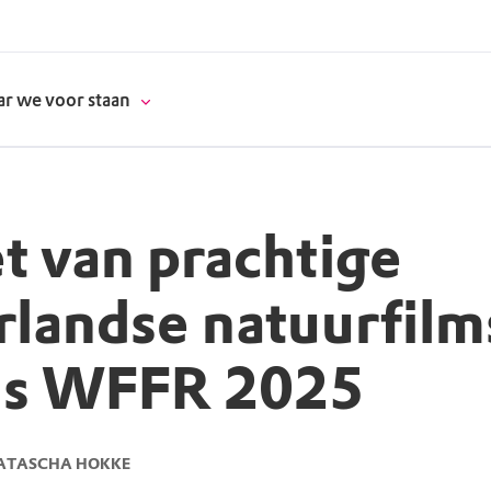
r we voor staan
t van prachtige
donatie
landse natuurfilm
erschap
ns WFFR 2025
es
natuur
supporters
NATASCHA HOKKE