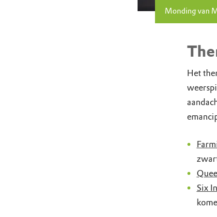
Monding van 
The
Het the
weerspie
aandacht
emancipa
Farmi
zwart
Quee
Six I
komen