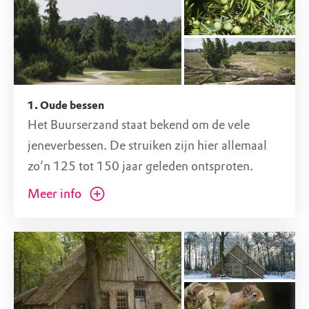
Stendermolenweg 9, 7481 PR Haaksbergen (OV)
1. Oude bessen
Het Buurserzand staat bekend om de vele
jeneverbessen. De struiken zijn hier allemaal
zo’n 125 tot 150 jaar geleden ontsproten.
Daarvóór hielden de vele schapen die hier
Meer info
graasden de begroeiing kort. Met het
verdwijnen van de schaapskuddes vonden de
jeneverbessen overal plekken met open zand
waar ze ongestoord konden kiemen.
Jeneverbesplantjes kunnen slecht tegen