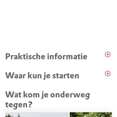
Praktische informatie
Infocentrum De Wakel
Waar kun je starten
Wat kom je onderweg
STARTPUNT
Infocentrum De Wakel
tegen?