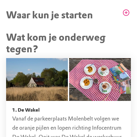
Honden aan de lijn
Waar kun je starten
Horeca aanwezig
Volg de oranje pijlen
Wat kom je onderweg
STARTPUNT
Draag bij nat weer goede schoenen of
Infocentrum De Wakel
tegen?
laarzen
Stendermolenweg 9, 7481 PR Haaksbergen (OV)
1. De Wakel
Vanaf de parkeerplaats Molenbelt volgen we
de oranje pijlen en lopen richting Infocentrum