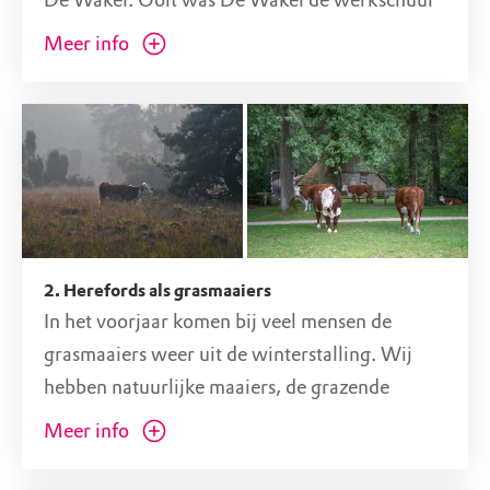
De Wakel. Ooit was De Wakel de werkschuur
van Natuurmonumenten. Nu is het een
Meer info
gezellige informatieruimte waar je ook terecht
kunt voor koffie met appelgebak, frisdrank of
een ijsje. Wist je dat ‘Wakelbuske’ het Twentse
woord is voor jeneverbesstruik? De Wakel
laten we rechts liggen en we vervolgen het pad
richting de jeneverbessen en het wildrooster.
2. Herefords als grasmaaiers
In het voorjaar komen bij veel mensen de
grasmaaiers weer uit de winterstalling. Wij
hebben natuurlijke maaiers, de grazende
Hereford runderen. Het zijn sobere, sociale
Meer info
dieren met een rustig karakter. Af en toe zijn
ze een beetje nieuwsgierig en komen ze