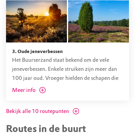
buurten. Ze zorgen er voor dat grassen als
pijpenstrootje en jonge bomen de heide niet
overwoekeren. Ze hebben geen hoorns. Erg
handig want zo beschadigen ze geen
jeneverbessen als ze er rondom heen grazen.
3. Oude jeneverbessen
Het Buurserzand staat bekend om de vele
jeneverbessen. Enkele struiken zijn meer dan
100 jaar oud. Vroeger hielden de schapen die
hier graasden de begroeiing kort. Met het
Meer info
verdwijnen van de schaapskuddes vonden de
jeneverbessen overal plekken met open zand
Bekijk alle
10
routepunten
waar ze ongestoord konden kiemen. Ze
groeien heel erg langzaam. De laatste jaren
Routes in de buurt
komen er ook weer jonge jeneverbesstruikjes