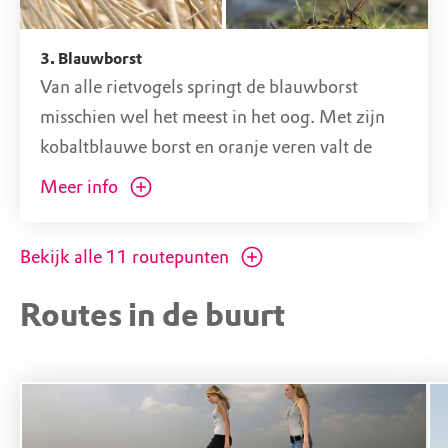
3. Blauwborst
Van alle rietvogels springt de blauwborst
misschien wel het meest in het oog. Met zijn
kobaltblauwe borst en oranje veren valt de
goed op tussen de rietstengels. Maar je hoeft
Meer info
niet altijd gefocust te zijn op de rietkragen. Een
deel van zijn leven brengt de blauwborst
Bekijk alle
11
routepunten
namelijk op de grond door, mede door zijn
menukaart waar insecten, spinnen, wormen en
Routes in de buurt
slakken op staan. Vliegend over de
rietpluimen, landt hij met gespreide staart en
vleugels waardoor je kort de roestrode /
oranje staartveren ziet. De blauwborst is de
eerste van de rietvogels die na een lange reis