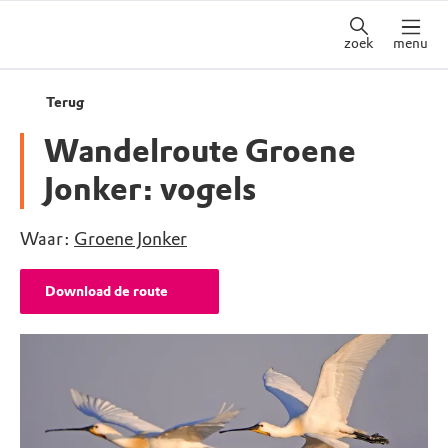
zoek
menu
Terug
Wandelroute Groene
Jonker: vogels
Waar:
Groene Jonker
Download de route