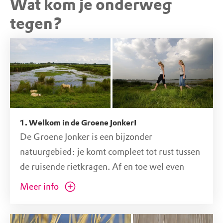
Wat kom je onderweg
STARTPUNT
Parkeerplaats de Roerdomp
tegen?
Hogedijk 2-10, 2435 NC Zevenhoven (ZH)
1. Welkom in de Groene Jonker!
De Groene Jonker is een bijzonder
natuurgebied: je komt compleet tot rust tussen
de ruisende rietkragen. Af en toe wel even
nodig, hier in de Randstad. Wandelend over de
Meer info
paden zitten de vogels in het riet, dobberen ze
op de plas of vliegen ze in de lucht. Elk