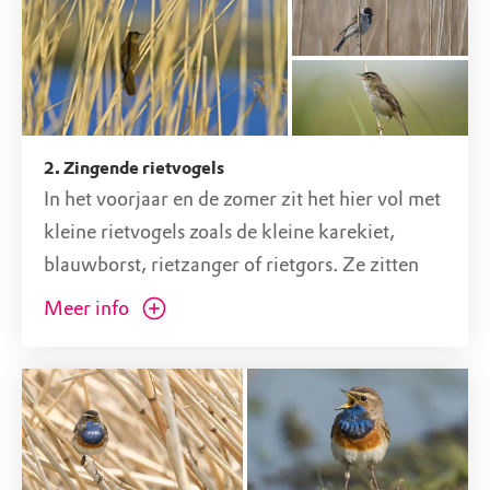
jaargetijde zijn hier grote aantallen vogels te
bewonderen. Tijdens deze wandelroute
zoomen we in op de vogels die in de lente en
zomer hier te zien zijn.
2. Zingende rietvogels
In het voorjaar en de zomer zit het hier vol met
kleine rietvogels zoals de kleine karekiet,
blauwborst, rietzanger of rietgors. Ze zitten
hier vrolijk in het riet te zingen. Het geluid van
Meer info
één rietvogel is niet te missen: de snorrende
zang van de snor. Let maar eens goed op!