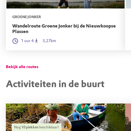
vanuit Afrika terugkeren naar Nederland. Ze
vliegen 3000 kilometer. Best ver voor een
GROENE JONKER
vogeltje van 13 cm!
Wandelroute Groene Jonker bij de Nieuwkoopse
Plassen
1 uur 4
3,27km
Bekijk alle routes
Activiteiten in de buurt
Nog
10
plekken
beschikbaar!