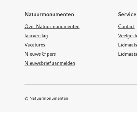
Doen voor de nat
Monumenten
Meld je aan voo
Neem contact op
Onze resultaten
Natuurmonumenten
Service
Zoeken op de kaa
Wat is OERRR?
Projecten
Over Natuurmonumenten
Contact
Toegang en bezo
Jaarverslag
Jaarverslag
Veelgest
Vacatures
Lidmaats
Nieuws & pers
Lidmaat
Nieuwsbrief aanmelden
© Natuurmonumenten