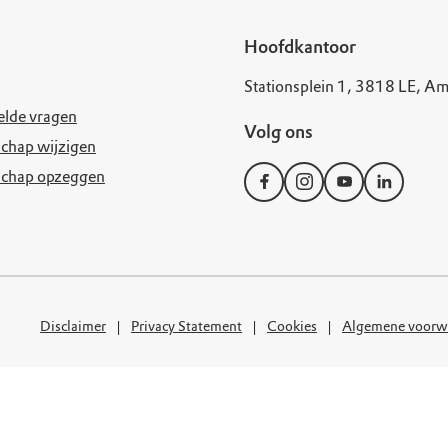
uur
r OERRR
Hoofdkantoor
rt
Stationsplein 1, 3818 LE, Am
ek
elde vragen
Volg ons
chap wijzigen
schap opzeggen
Disclaimer
Privacy Statement
Cookies
Algemene voorw