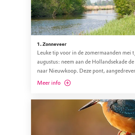
Hollandsekade 23A, 3651 LS Woerdense Ver
(ZH)
1. Zonneveer
Leuke tip voor in de zomermaanden mei 
augustus: neem aan de Hollandsekade d
naar Nieuwkoop. Deze pont, aangedreve
energie, brengt je over de Nieuwkoopse P
Meer info
de loswal bij de kerk in Noorden.