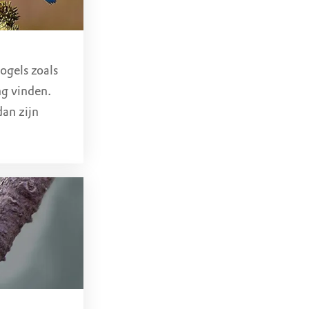
ogels zoals
g vinden.
dan zijn
otaal niet
jsvogel
oge piep
svogel als