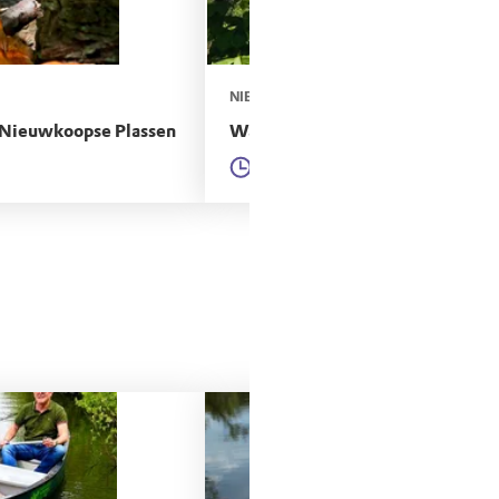
NIEUWKOOPSE PLASSEN
 Nieuwkoopse Plassen
Wandelroute Lusthof de Haeck b
1 uur 6
3,3km