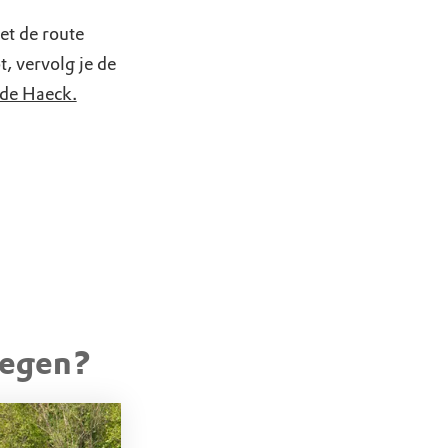
et de route
, vervolg je de
 de Haeck.
 op de paden
tegen?
n startplek