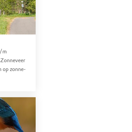
laat, Nieuwkoop
t/m
e Zonneveer
n op zonne-
lassen naar