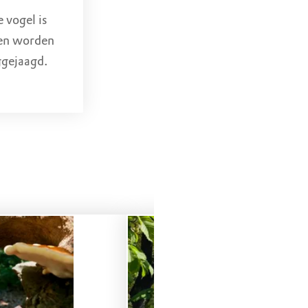
 vogel is
oten worden
ggejaagd.
namelijk niet