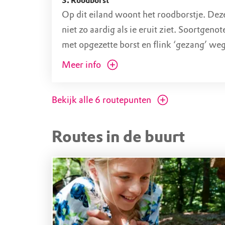
3. Roodborst
Op dit eiland woont het roodborstje. Deze
niet zo aardig als ie eruit ziet. Soortgen
met opgezette borst en flink ‘gezang’ we
Een roodborstje wil de kevers en spinnen 
Meer info
delen.
Bekijk alle
6
routepunten
Routes in de buurt