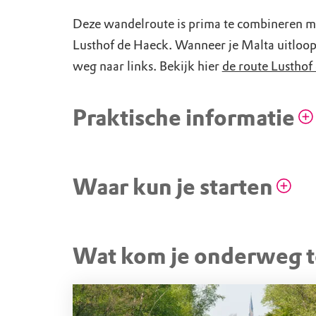
Deze wandelroute is prima te combineren m
Lusthof de Haeck. Wanneer je Malta uitloopt
weg naar links. Bekijk hier
de route Lusthof
Praktische informatie
Honden mogen mee mits aangelijnd,
Waar kun je starten
STARTPUNT
Wat kom je onderweg 
Werkschuur de Kievit (gee
excursies)