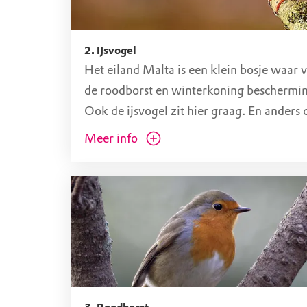
2. IJsvogel
Het eiland Malta is een klein bosje waar v
de roodborst en winterkoning beschermin
Ook de ijsvogel zit hier graag. En anders 
naam doet vermoeden, houdt deze vogel t
Meer info
van ijs! Met dichtgevroren water kan de i
namelijk geen vissen vangen. Als je een h
hoort moet je opletten, want dan kan de ij
een blauwe flits langs vliegen.