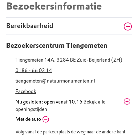
Bezoekersinformatie
Bereikbaarheid
Bezoekerscentrum Tiengemeten
Tiengemeten 14A, 3284 BE Zuid-Beijerland (ZH)
0186 - 66 02 14
tiengemeten@natuurmonumenten.nl
Facebook
Nu gesloten: open vanaf 10.15
Bekijk alle
openingstijden
Vrijdag
Met de auto
10.15 - 16.45
Zaterdag
10.15 - 16.45
Volg vanaf de parkeerplaats de weg naar de andere kant
Zondag
10.15 - 16.45