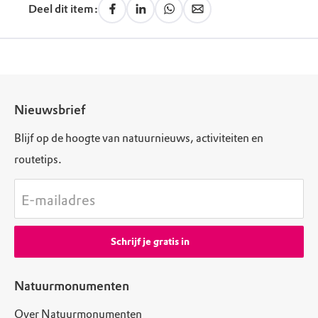
Groote Haven bevindt de ingang zich aan de
Deel dit item:
linkerzijde van de Margueritahoeve.
Nieuwsbrief
Blijf op de hoogte van natuurnieuws, activiteiten en
routetips.
E-mailadres
Schrijf je gratis in
Natuurmonumenten
Over Natuurmonumenten