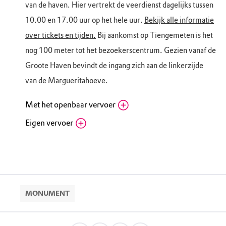
van de haven. Hier vertrekt de veerdienst dagelijks tussen
Maandag
Gesloten
10.00 en 17.00 uur op het hele uur.
Bekijk alle informatie
Dinsdag
10.15 - 16.45
over tickets en tijden.
Bij aankomst op Tiengemeten is het
Woensdag
10.15 - 16.45
nog 100 meter tot het bezoekerscentrum. Gezien vanaf de
Donderdag
10.15 - 16.45
Groote Haven bevindt de ingang zich aan de linkerzijde
van de Margueritahoeve.
Met het openbaar vervoer
Eigen vervoer
Bushalte veerdienst, Zuid-Beijerland
Nieuwendijk, 3284 KR Goudswaard (ZH)
Fietsenstalling veerdienst Tiengemeten
Routebeschrijving
Nieuwendijk 1, 3284 BE Zuid-Beijerland (ZH)
Bezoekerscentrum Tiengemeten: Volg de weg
Routebeschrijving
naar de haven. Hier vertrekt de veerdienst
dagelijks tussen 10.00 en 17.00 uur op het hele
uur.
Bekijk alle informatie over tickets en tijden.
MONUMENT
Bij aankomst op Tiengemeten is het nog 100
meter tot het bezoekerscentrum. Gezien vanaf de