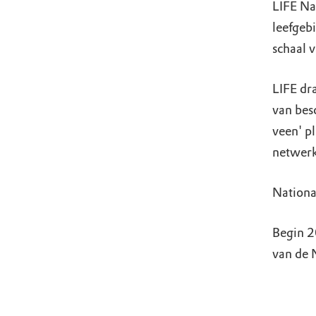
LIFE Na
leefgeb
schaal v
LIFE dr
van bes
veen' pl
netwerk
Nationa
Begin 2
van de N