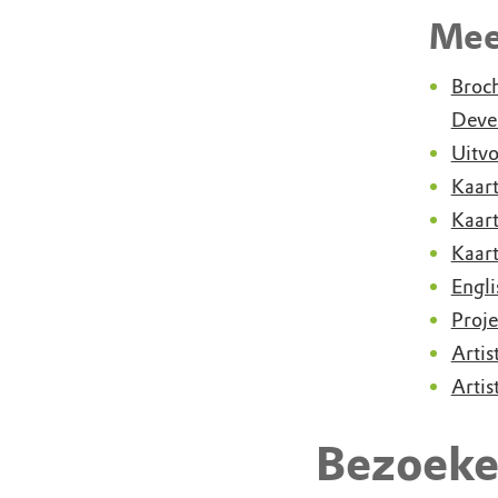
Meer
Broch
Deve
Uitvo
Kaart
Kaart
Kaart
Engl
Proje
Artis
Artis
Bezoeke