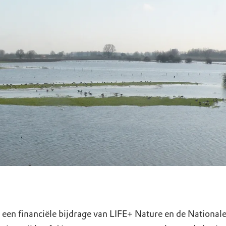
uur
r OERRR
rt
ek
 een financiële bijdrage van LIFE+ Nature en de National