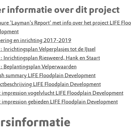
 informatie over dit project
ure 'Layman's Report' met info over het project LIFE Flo
lopment
ering en inrichting 2017-2019
: Inrichtingsplan Velperplasjes tot de IJssel
: Inrichtingsplan Riesweerd, Hank en Staart
: Beplantingsplan Velperwaarden
ish summary LIFE Floodplain Development
ctbeschrijving LIFE Floodplain Development
t impression vogelvlucht LIFE Floodplain Development
t impression gebieden LIFE Floodplain Development
rsinformatie