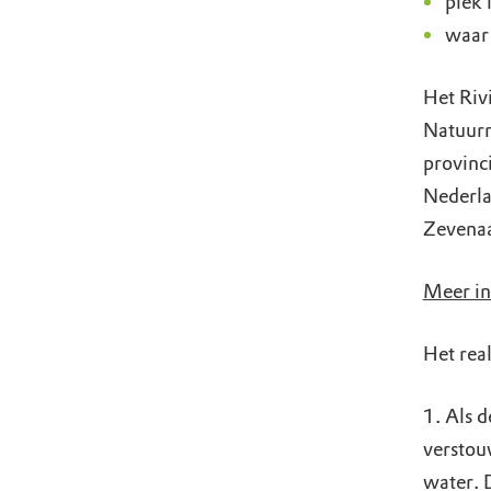
plek 
waar
Het Riv
Natuurm
provinci
Nederla
Zevenaa
Meer in
Het real
1. Als d
verstou
water. 