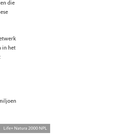
en die
pese
netwerk
 in het
t
miljoen
Life+ Natura 2000 NPL