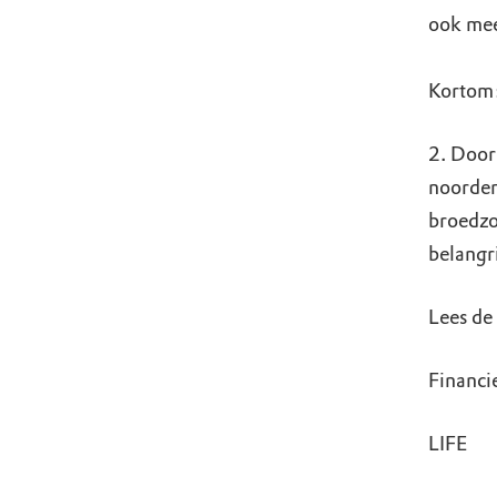
ook mee
Kortom:
2. Door
noorden
broedzo
belangr
Lees de
Financi
LIFE