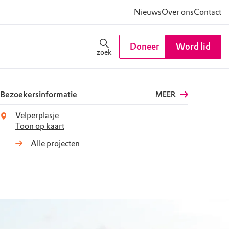
Nieuws
Over ons
Contact
Doneer
Word lid
zoek
Bezoekersinformatie
MEER
Velperplasje
Toon op kaart
Alle projecten