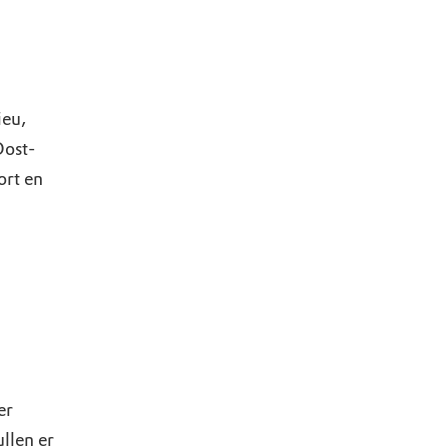
ieu,
Oost-
rt en
er
llen er