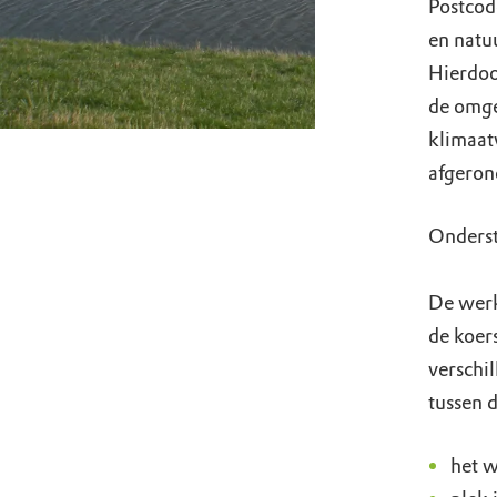
Postcod
en natu
Hierdoo
de omge
klimaat
afgeron
Onderst
De werk
de koer
verschil
tussen d
het w