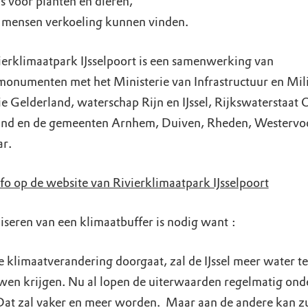
is voor planten en dieren,
 mensen verkoeling kunnen vinden.
ierklimaatpark IJsselpoort is een samenwerking van
onumenten met het Ministerie van Infrastructuur en Mil
e Gelderland, waterschap Rijn en IJssel, Rijkswaterstaat 
nd en de gemeenten Arnhem, Duiven, Rheden, Westervoo
r.
fo op de website van Rivierklimaatpark IJsselpoort
iseren van een klimaatbuffer is nodig want :
e klimaatverandering doorgaat, zal de IJssel meer water te
wen krijgen. Nu al lopen de uiterwaarden regelmatig ond
Dat zal vaker en meer worden. Maar aan de andere kan zu