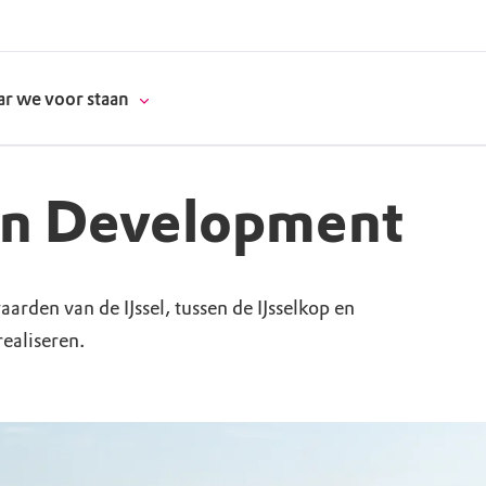
r we voor staan
ain Development
donatie
rden van de IJssel, tussen de IJsselkop en
erschap
realiseren.
es
natuur
supporters