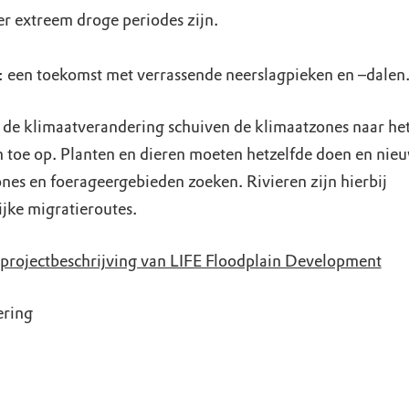
r extreem droge periodes zijn.
 een toekomst met verrassende neerslagpieken en –dalen
 de klimaatverandering schuiven de klimaatzones naar he
 toe op. Planten en dieren moeten hetzelfde doen en nie
nes en foerageergebieden zoeken. Rivieren zijn hierbij
ijke migratieroutes.
projectbeschrijving van LIFE Floodplain Development
ering