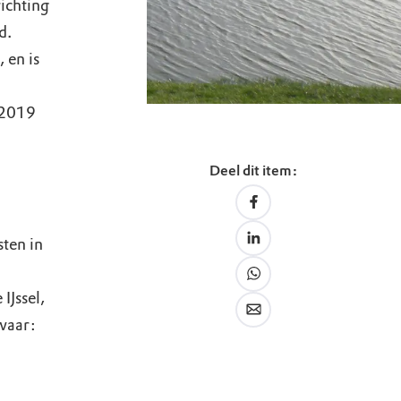
ichting
d.
 en is
 2019
Deel dit item:
ten in
IJssel,
 waar: