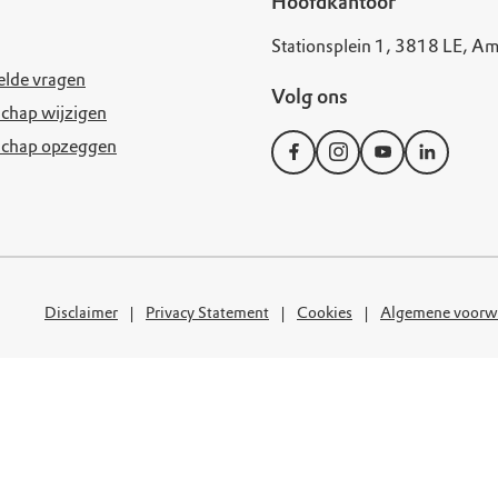
uur
r OERRR
Hoofdkantoor
Stationsplein 1, 3818 LE, Am
rt
elde vragen
Volg ons
chap wijzigen
ek
schap opzeggen
Disclaimer
Privacy Statement
Cookies
Algemene voorw