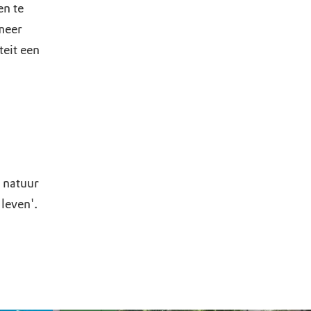
en te
meer
teit een
 natuur
leven'.