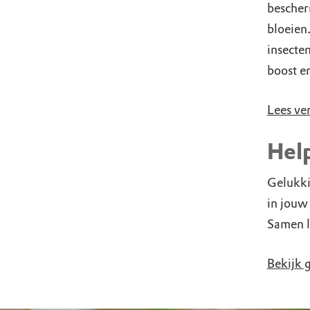
bescher
bloeien
insecten
boost e
Lees ve
Hel
Gelukki
in jouw 
Samen l
Bekijk 