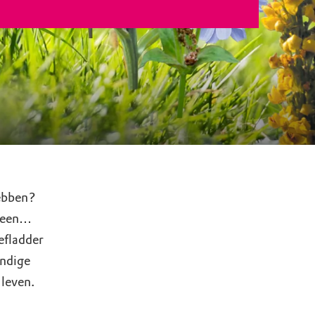
hebben?
steen…
gefladder
andige
 leven.