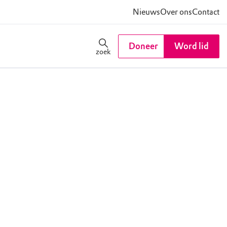
Nieuws
Over ons
Contact
Doneer
Word lid
zoek