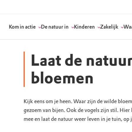
Kom in actie
De natuur in
Kinderen
Zakelijk
Waa
Laat de natuu
Doneer
Routes
Kinderactiviteiten
Geef een bedrijfs
Onze visie
bloemen
Word lid
Agenda
Speelnatuur
Strategisch partn
Standpunten
Kijk eens om je heen. Waar zijn de wilde bloe
Word vrijwilliger
Natuurgebieden
Verjaardagsfeestj
Vergaderen in de 
Actuele thema's
gezoem van bijen. Ook de vogels zijn stil. Hier 
Werken bij
Bezoekerscentra
Speeltips
Onze partners & 
Wat wij doen
mee en laat de natuur weer leven in je tuin, op j