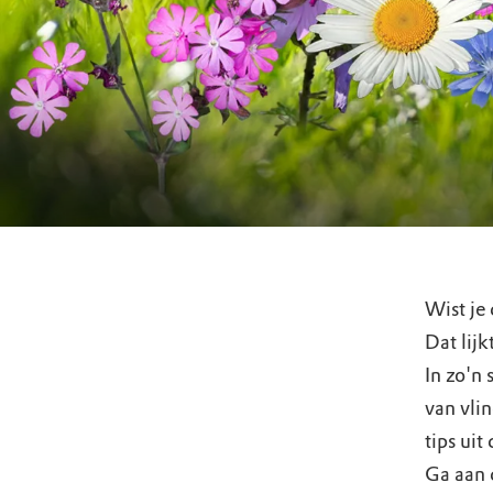
Wist je
Dat lij
In zo'n 
van vli
tips uit
Ga aan 