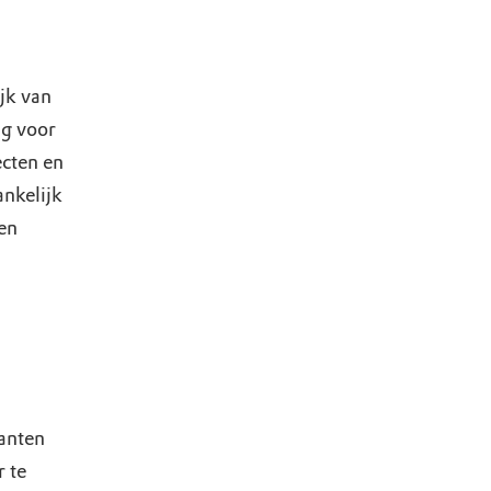
jk van
ig voor
ecten en
ankelijk
en
lanten
r te