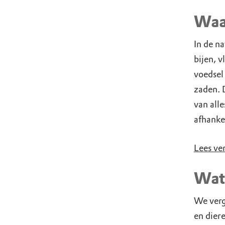
Waa
In de n
bijen, v
voedsel
zaden. D
van all
afhankel
Lees ve
Wat
We verg
en dier