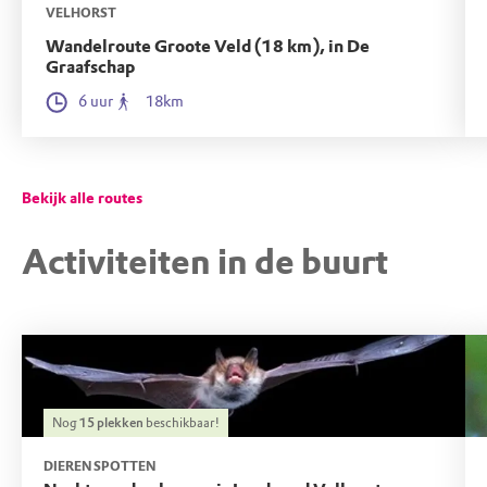
VELHORST
Je komt er via een korte wandeling langs de
Wandelroute Groote Veld (18 km), in De
Graafschap
Berkel en een trekpontje. Je kunt je fiets stallen
6 uur
18km
bij de fietsenstalling bij het informatiepaneel
aan het begin van het schouwpad.
Bekijk alle routes
Activiteiten in de buurt
Nog
15
plekken
beschikbaar!
DIEREN SPOTTEN