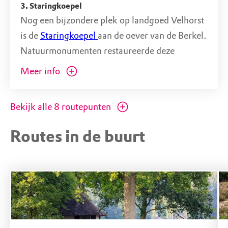
3. Staringkoepel
Nog een bijzondere plek op landgoed Velhorst
is de
Staringkoepel
aan de oever van de Berkel.
Natuurmonumenten restaureerde deze
theekoepel in 2004 van een hoopje puin tot
Meer info
wat het nu is. Binnen ontdek je over de
cultuurhistorie, de restauratie en geniet je van
Bekijk alle
8
routepunten
het magnifieke uitzicht over het Berkeldal.
Routes in de buurt
De koepel is halverwege de 19de eeuw
gebouwd in opdracht van Constantia Ernestine
Staring, de dochter van de beroemde
Achterhoekse dichter. Zij koos deze plek uit
om er na een ritje met de koets te kunnen
verpozen met haar vriendinnen.