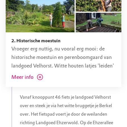
landgoed Velhorst. Zij pachten 85 hectare
grond en gebouwen van Natuurmonumenten.
Zij voeren een duurzaam agrarisch beheer dat
mooie biologische streekproducten oplevert en
goed is voor de natuur.
2. Historische moestuin
Vroeger erg nuttig, nu vooral erg mooi: de
historische moestuin en perenboomgaard van
landgoed Velhorst. Witte houten latjes 'leiden'
peren, pruimen en zelfs perziken naar de
Meer info
warme beschutting van muren. Door het
leifruit, de perenboomgaard en de moestuin
Vanaf knooppunt 46 fiets je landgoed Velhorst
waren de landgoedbewoners vrijwel
over en steek je via het witte bruggetje je Berkel
zelfvoorzienend.
over. Het fietspad voert je door de weilanden
richting Landgoed Ehzerwold. Op de Ehzerallee
Je vindt hier nu ook (bijna) vergeten groenten.