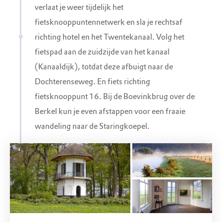
verlaat je weer tijdelijk het
Bijzondere en smaakvolle gewassen. Iedere
fietsknooppuntennetwerk en sla je rechtsaf
donderdag zijn hier enthousiaste vrijwilligers
richting hotel en het Twentekanaal. Volg het
aan het werk en kunt u van 10.00 tot 16.00
fietspad aan de zuidzijde van het kanaal
uur de tuin bezichtigen. Je bent van harte
(Kanaaldijk), totdat deze afbuigt naar de
welkom!
Dochterenseweg. En fiets richting
fietsknooppunt 16. Bij de Boevinkbrug over de
Berkel kun je even afstappen voor een fraaie
wandeling naar de Staringkoepel.