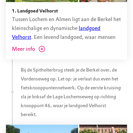
1. Landgoed Velhorst
Tussen Lochem en Almen ligt aan de Berkel het
kleinschalige en dynamische
landgoed
Velhorst
. Een levend landgoed, waar mensen
wonen, werken en van de natuur genieten.
Meer info
Natuurmonumenten werkt er samen met
anderen aan natuurinclusieve landbouw,
Bij de Spitholterbrug steek je de Berkel over, de
natuurbeheer, vergroting van biodiversiteit,
Vordenseweg op. Let op: je verlaat dus even het
aanpak van droogte en een fraaie beleving.
fietsknooppuntennetwerk. Op de eerste kruising
sla je linksaf de Lage Lochemseweg op richting
Landbouw en landgoederen zijn onlosmakelijk
knooppunt 46, waar je landgoed Velhorst
met elkaar verbonden. Ook op Velhorst. De
bereikt.
natuurboeren van
Vrienden van de
Velhorst
wonen en werken sinds 2018 op