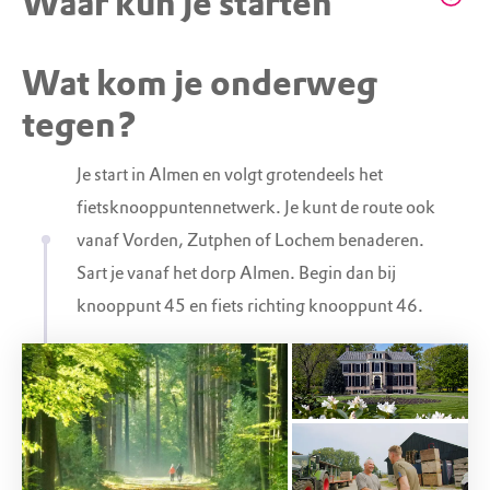
Waar kun je starten
Staringkoepel
Wat kom je onderweg
STARTPUNT
Restaurant De Hoofdige Boer
tegen?
Je start in Almen en volgt grotendeels het
fietsknooppuntennetwerk. Je kunt de route ook
Dorpsstraat 38, 7218 AH Almen (GD)
vanaf Vorden, Zutphen of Lochem benaderen.
Sart je vanaf het dorp Almen. Begin dan bij
knooppunt 45 en fiets richting knooppunt 46.