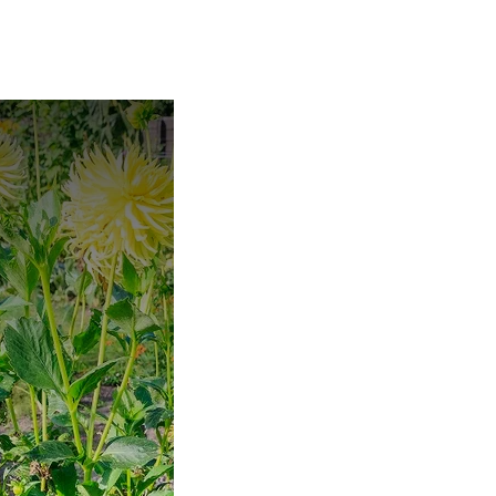
erderij Velhorst
Bezoek de moestuin
sultaten