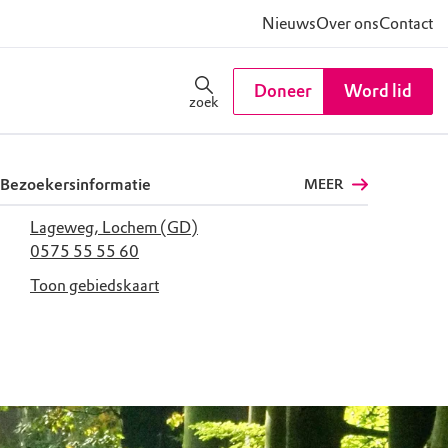
Nieuws
Over ons
Contact
Doneer
Word lid
zoek
Bezoekersinformatie
MEER
Lageweg, Lochem (GD)
0575 55 55 60
Toon gebiedskaart