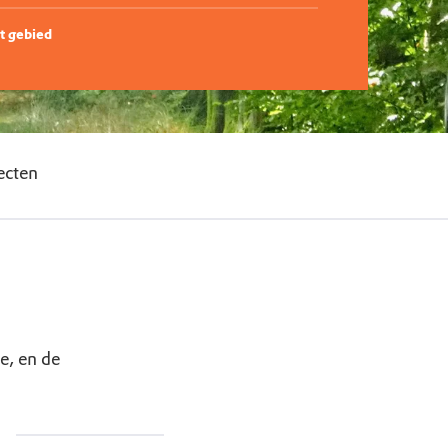
t gebied
ecten
e, en de