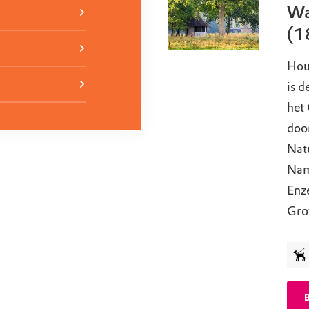
Wa
(1
Hou
is 
het 
doo
Nat
Nam
Enze
Gro
B