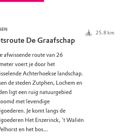
SEN
25.8
km
etsroute De Graafschap
e afwissende route van 26
meter voert je door het
isselende Achterhoekse landschap.
sen de steden Zutphen, Lochem en
en ligt een ruig natuurgebied
oomd met levendige
goederen. Je komt langs de
dgoederen Het Enzerinck, 't Waliën
elhorst en het bos...