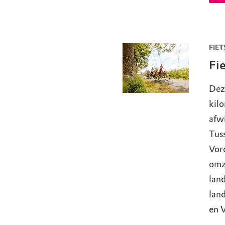
FIET
Fi
Dez
kilo
afw
Tus
Vord
omz
land
lan
en V