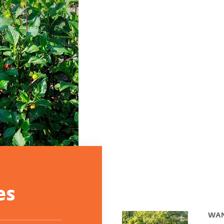
es
WAN