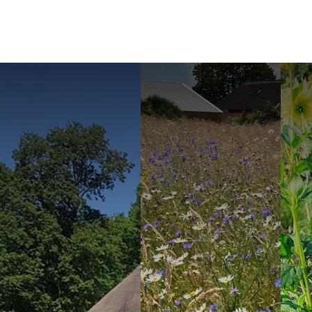
Natuurbo
Grandioos uitzicht over de Berkelvallei
Staringkoepel
Lees over de natuurre
Lees meer