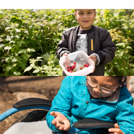
Plukbos
In het plukbos oogst je in de zomer en vroege herfst
heerlijke vruchten en noten. Onze vrijwilligers
vertellen je er graag meer over. Of kom zelf
meehelpen!