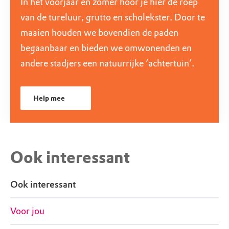
In het voorjaar en zomer hoor je hier de roep
van de tureluur, grutto en scholekster. Door te
maaien houden we bovendien de paden
begaanbaar en bieden we omwonenden en
andere stadjers een natuurrijke ‘achtertuin’.
Help mee
Ook interessant
Ook interessant
Voor jou