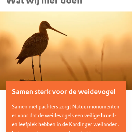
Wat wij hier doen
Samen sterk voor de weidevogel
Samen met pachters zorgt Natuurmonumenten
er voor dat de weidevogels een veilige broed-
en leefplek hebben in de Kardinger weilanden.