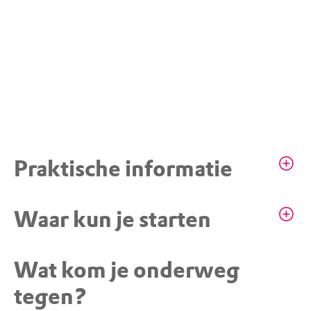
Praktische informatie
Honden mogen mee mits aangelijnd, op de
Waar kun je starten
paden
Wat kom je onderweg
STARTPUNT
Ommen, parkeerplaats Steile
tegen?
Oever