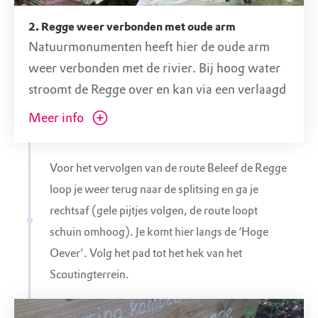
2. Regge weer verbonden met oude arm
Natuurmonumenten heeft hier de oude arm
weer verbonden met de rivier. Bij hoog water
stroomt de Regge over en kan via een verlaagd
deel weer richting Steile Oever stromen.
Meer info
Verbaas je over de scheve Eikenbomen langs
het pad. Ze groeien naar het licht. Door hun
Voor het vervolgen van de route Beleef de Regge
stevige wortelstelsels zijn ze al decennia
loop je weer terug naar de splitsing en ga je
onverwoestbaar.
rechtsaf (gele pijtjes volgen, de route loopt
schuin omhoog). Je komt hier langs de ‘Hoge
Oever’. Volg het pad tot het hek van het
Scoutingterrein.