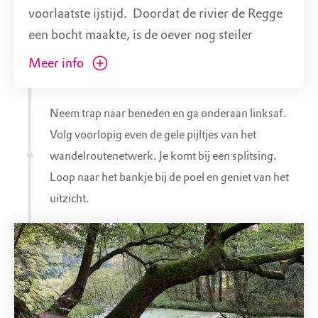
voorlaatste ijstijd. Doordat de rivier de Regge
een bocht maakte, is de oever nog steiler
uitgesleten. Tegenwoordig is de Steile Oever
Meer info
nog maar een oude Regge meander. Het
gebied maakt onderdeel uit van Landgoed
Neem trap naar beneden en ga onderaan linksaf.
Eerde. Onderlangs is een vlonderpad
Volg voorlopig even de gele pijltjes van het
aangelegd om bij hoog water ook droge
wandelroutenetwerk. Je komt bij een splitsing.
voeten te houden.
Loop naar het bankje bij de poel en geniet van het
uitzicht.