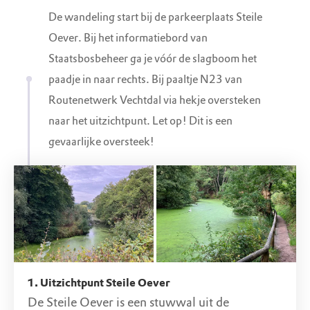
De wandeling start bij de parkeerplaats Steile
Oever. Bij het informatiebord van
Hammerweg, 7731 AJ Ommen (OV)
Staatsbosbeheer ga je vóór de slagboom het
paadje in naar rechts. Bij paaltje N23 van
Routenetwerk Vechtdal via hekje oversteken
naar het uitzichtpunt. Let op! Dit is een
gevaarlijke oversteek!
1. Uitzichtpunt Steile Oever
De Steile Oever is een stuwwal uit de