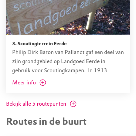
3. Scoutingterrein Eerde
Philip Dirk Baron van Pallandt gaf een deel van
zijn grondgebied op Landgoed Eerde in
gebruik voor Scoutingkampen. In 1913
kampeerden de eerste padvinders op landgoed
Meer info
Eerde. Tot op de dag van vandaag zijn hier met
de feestdagen en in de schoolvakanties
Bekijk alle
5
routepunten
kampen. Natuurmonumenten ondersteunt dit
van harte en stelt het terrein beschikbaar.
Routes in de buurt