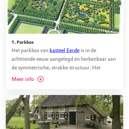
1. Parkbos
Het parkbos van
kasteel Eerde
is in de
achttiende eeuw aangelegd en herkenbaar aan
de symmetrische, strakke structuur. Het
rococo‑vak waar je nu loopt, is volgens het
Meer info
originele plan hersteld. Hierdoor is goed te
zien hoe zorgvuldig dit deel ooit is ontworpen.
De paden lijken speels en vrij te slingeren,
maar zijn in werkelijkheid nauwkeurig met
passer en lijn uitgezet.