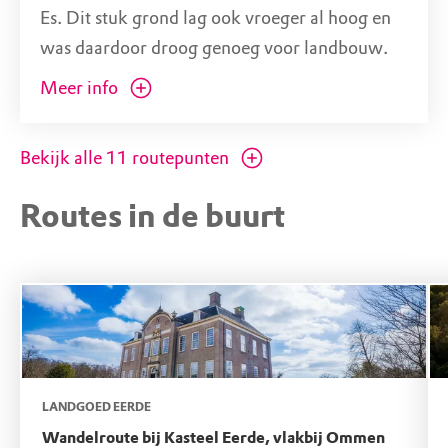
Es. Dit stuk grond lag ook vroeger al hoog en
was daardoor droog genoeg voor landbouw.
Om de es vruchtbaar te houden werd de
Meer info
bodem eeuwenlang veelvuldig bemest,
waardoor het dek steeds verder werd
Bekijk alle
11
routepunten
opgehoogd.
Routes in de buurt
Tegenwoordig wordt hier biologisch graan
verbouwd, zoals haver en rogge. De teelt
zonder kunstmest en bestrijdingsmiddelen is
vriendelijk voor de natuur, die hier nu weer de
ruimte krijgt. In de zomer levert dit een
prachtig landschap op: witte, blauwe en gele
akkerbloemen steken dan vrolijk af tegen het
LANDGOED EERDE
goudgele koren.
Wandelroute bij Kasteel Eerde, vlakbij Ommen