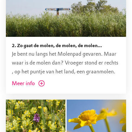
De route start bij Jachthaven Plaszicht
(Dorpsstraat 114 in Nieuwkoop), waar je een
kano of fluisterboot kunt huren. De vaar- en
wandelroute is niet gemarkeerd, maar je vindt
een duidelijke beschrijving op de website van
2. Zo gaat de molen, de molen, de molen...
Je bent nu langs het Molenpad gevaren. Maar
Natuurmonumenten, bij de pagina over de
waar is de molen dan? Vroeger stond er rechts
Nieuwkoopse Plassen.
, op het puntje van het land, een graanmolen.
Ga op pad en beleef samen een onvergetelijk
Iedereen moest zijn graan hier laten malen.
Meer info
natuuravontuur!
Mensen kwamen dus met een kruiwagen hun
zakken graan brengen. Zie jij het al voor je?
Routepunt: Ga nu schuin naar rechts.