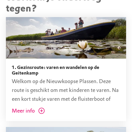
Aanlegsteiger
tegen?
Natuurmonumenten
Dorpsstraat 116, 2421 BC Nieuwkoop (ZH)
1. Gezinsroute: varen en wandelen op de
Geitenkamp
Welkom op de Nieuwkoopse Plassen. Deze
route is geschikt om met kinderen te varen. Na
een kort stukje varen met de fluisterboot of
kano, kun je op ontdekkingstocht op het
Meer info
onbewoonde eiland de Geitenkamp. Ken jij
alle geheimen van de plassen?