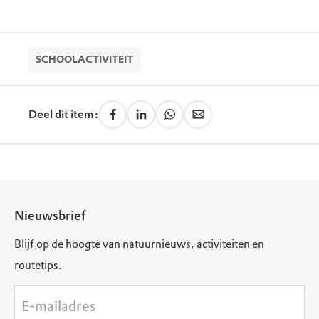
Nieuwendijk 1, 3284 BE Zuid-Beijerland (ZH)
Bezoekerscentrum Tiengemeten: Volg de weg
Routebeschrijving
naar de haven. Hier vertrekt de veerdienst
dagelijks tussen 10.00 en 17.00 uur op het hele
uur.
Bekijk alle informatie over tickets en tijden.
SCHOOLACTIVITEIT
Bij aankomst op Tiengemeten is het nog 100
meter tot het bezoekerscentrum. Gezien vanaf de
Groote Haven bevindt de ingang zich aan de
Deel dit item:
linkerzijde van de Margueritahoeve.
Nieuwsbrief
Blijf op de hoogte van natuurnieuws, activiteiten en
routetips.
E-mailadres