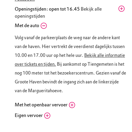
Openingstijden: open tot 16.45
Bekijk alle
openingstijden
Vrijdag
Met de auto
10.15 - 16.45
Zaterdag
10.15 - 16.45
Volg vanaf de parkeerplaats de weg naar de andere kant
Zondag
10.15 - 16.45
van de haven. Hier vertrekt de veerdienst dagelijks tussen
Maandag
Gesloten
10.00 en 17.00 uur op het hele uur.
Bekijk alle informatie
Dinsdag
10.15 - 16.45
over tickets en tijden.
Bij aankomst op Tiengemeten is het
Woensdag
10.15 - 16.45
nog 100 meter tot het bezoekerscentrum. Gezien vanaf de
Donderdag
10.15 - 16.45
Groote Haven bevindt de ingang zich aan de linkerzijde
van de Margueritahoeve.
Met het openbaar vervoer
Eigen vervoer
Bushalte veerdienst, Zuid-Beijerland
Nieuwendijk, 3284 KR Goudswaard (ZH)
Fietsenstalling veerdienst Tiengemeten
Routebeschrijving