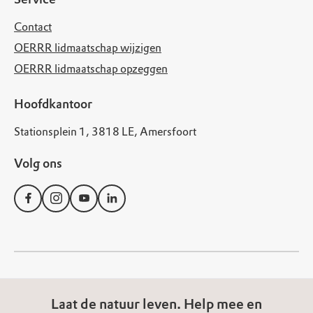
Contact
OERRR lidmaatschap wijzigen
OERRR lidmaatschap opzeggen
Hoofdkantoor
Stationsplein 1, 3818 LE, Amersfoort
Volg ons
© Natuurmonumenten
Laat de natuur leven. Help mee en
Disclaimer
Privacy Statement
Cookies