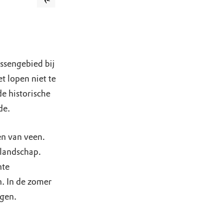
ssengebied bij
t lopen niet te
e historische
de.
en van veen.
 landschap.
hte
. In de zomer
agen.