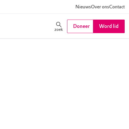
Nieuws
Over ons
Contact
Doneer
Word lid
zoek