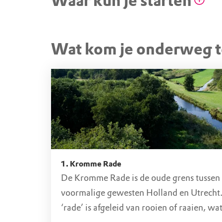
Waar kun je starten
STARTPUNT
Wat kom je onderweg 
Lambertszkade-Kromme r
Moleneind 85, 1241 NK Kortenhoef (NH)
1. Kromme Rade
De Kromme Rade is de oude grens tussen
voormalige gewesten Holland en Utrecht
‘rade’ is afgeleid van rooien of raaien, wa