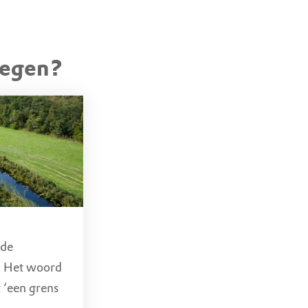
tegen?
ade
 de
. Het woord
t ‘een grens