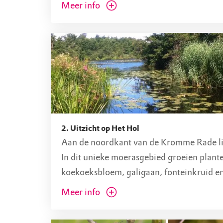
trekken’ betekent. De route loopt hier tu
Meer info
plassen door, de Vuntus en Het Hol. Deze
horen bij de Loosdrechtse Plassen, in de
bekend vanwege de watersport. Maar tijd
volgen van deze route zie je het andere ge
gebied. Omgeven door prachtige natuur l
de Kromme Rade.
2. Uitzicht op Het Hol
Aan de noordkant van de Kromme Rade li
In dit unieke moerasgebied groeien plante
koekoeksbloem, galigaan, fonteinkruid e
dotterbloem. In het water komen watervio
Meer info
krabbenscheer, mattenbies en pijlkruid v
planten horen thuis in dit soort veengebi