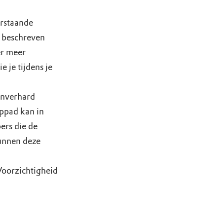
erstaande
e beschreven
er meer
 je tijdens je
onverhard
ppad kan in
ers die de
unnen deze
Voorzichtigheid