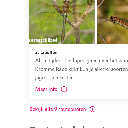
3. Libellen
Als je tijdens het lopen goed over het wat
Kromme Rade kijkt kun je allerlei soorten 
jagen op insecten.
Meer info
In Het Hol komen wel 20 verschillende s
libellen voor, van de grote "helikopters" t
Bekijk alle
9
routepunten
kleinere juffers. Libellen beginnen hun le
water. Ze doen zich te goed aan alles wat