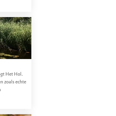
ssen twee
 plassen
 omgeving
ens het
zicht van dit
oop je over
gt Het Hol.
n zoals echte
n
lier,
oor. Deze
eden.