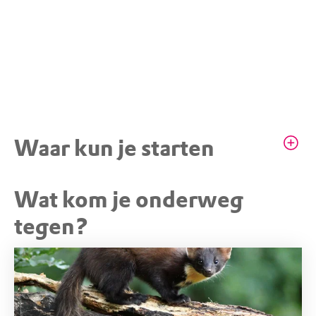
Waar kun je starten
Wat kom je onderweg
STARTPUNT
Parkeerplaats Poolseweg
tegen?
Poolseweg, 3852PW Ermelo (GD)