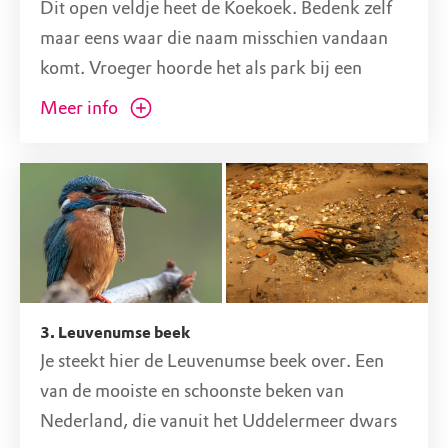
Dit open veldje heet de Koekoek. Bedenk zelf
boom hoort kloppen, er leven in dit bos heel
maar eens waar die naam misschien vandaan
veel spechten.
komt. Vroeger hoorde het als park bij een
En denk in de herfst aan de paddenstoelen.
theehuis van de sjieke familie Van Limburg-
Meer info
Ruik je ze al? Kom genieten van de geluiden en
Stirum. Nu is het theehuis een hotel geworden
geuren in het bos!
en heet het Het Roode Koper.
Je wandelt vanaf de parkeerplaats het bos in
Dit open veldje trekt veel dieren aan. Reeën
naar de beek. Volg de rode pijlen.
komen vaak 's ochtends vroeg of 's avonds
knibbelen aan de kruiden tussen het gras.
En rara, welke dieren woelen die grond zo
3. Leuvenumse beek
Je steekt hier de Leuvenumse beek over. Een
om?
van de mooiste en schoonste beken van
Nederland, die vanuit het Uddelermeer dwars