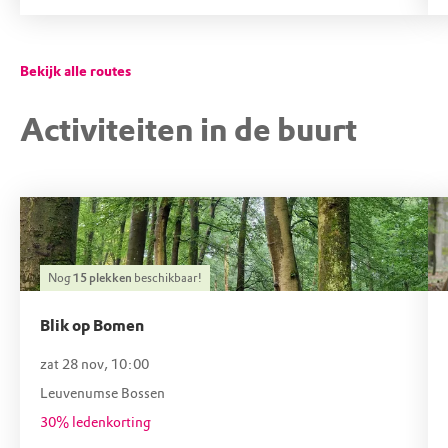
Doordat het water zo schoon is leven er veel
vissen in, zoals de zeldzame beekprik.
Bekijk alle routes
Hebben jullie al een vis gezien of iets anders in
Activiteiten in de buurt
het water?
Nog
15
plekken
beschikbaar!
Blik op Bomen
zat 28 nov, 10:00
Leuvenumse Bossen
30% ledenkorting