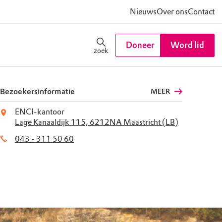
Nieuws
Over ons
Contact
Doneer
Word lid
zoek
Bezoekersinformatie
MEER
ENCI-kantoor
Lage Kanaaldijk 115, 6212NA Maastricht (LB)
043 - 311 50 60