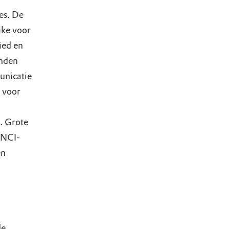
es. De
jke voor
ied en
inden
nicatie
 voor
. Grote
ENCI-
n
de