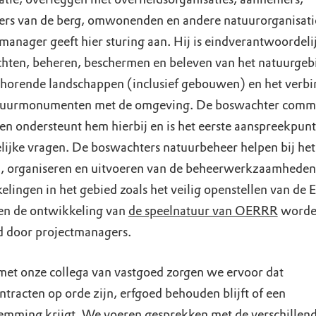
ers van de berg, omwonenden en andere natuurorganisati
manager geeft hier sturing aan. Hij is eindverantwoordeli
ichten, beheren, beschermen en beleven van het natuurgeb
ehorende landschappen (inclusief gebouwen) en het verb
tuurmonumenten met de omgeving. De boswachter commu
en ondersteunt hem hierbij en is het eerste aanspreekpunt
lijke vragen. De boswachters natuurbeheer helpen bij het
, organiseren en uitvoeren van de beheerwerkzaamheden
elingen in het gebied zoals het veilig openstellen van de 
en de ontwikkeling van
de speelnatuur van OERRR
worde
leid door projectmanagers.
et onze collega van vastgoed zorgen we ervoor dat
tracten op orde zijn, erfgoed behouden blijft of een
emming krijgt. We voeren gesprekken met de verschillen