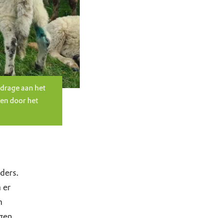
jdrage aan het
en door het
ders.
 er
n
gen