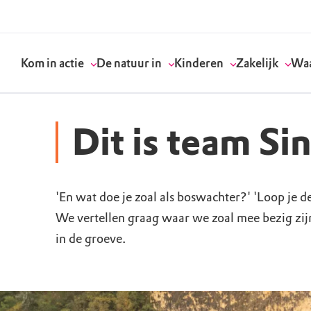
Kom in actie
De natuur in
Kinderen
Zakelijk
Waa
Dit is team Si
Doneer
Routes
Kinderactiviteiten
Geef een bedrijfs
Onze visie
'En wat doe je zoal als boswachter?' 'Loop je de
Word lid
Agenda
Speelnatuur
Strategisch partn
Standpunten
We vertellen graag waar we zoal mee bezig zij
in de groeve.
Word vrijwilliger
Natuurgebieden
Verjaardagsfeestj
Vergaderen in de 
Actuele thema's
Werken bij
Bezoekerscentra
Speeltips
Onze partners & 
Wat wij doen