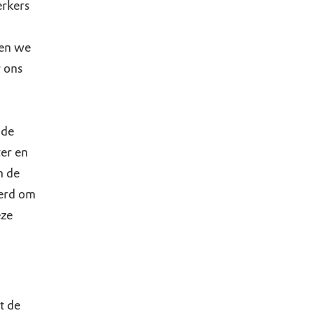
rkers
en we
 ons
 de
er en
m de
oerd om
eze
t de