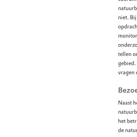
natuurbe
niet. Bi
opdrach
monitor
onderzo
tellen 
gebied.
vragen 
Bezoe
Naast h
natuurb
het bet
de natu