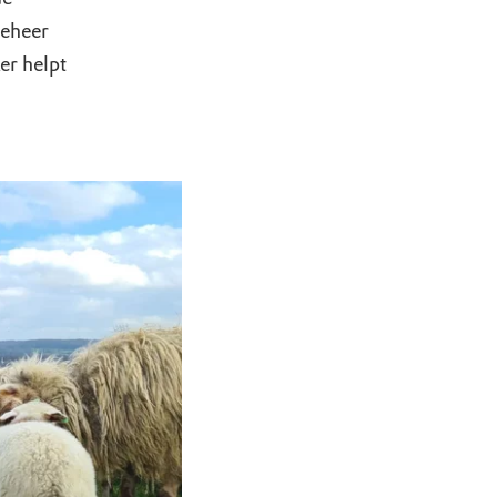
beheer
r helpt