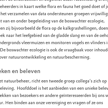
heerders in kaart welke flora en fauna het goed doet of j
j het verzamelen van data ondersteunen groepen vrijwillige
t van en onder begeleiding van de boswachter ecologie,
en zij bijvoorbeeld de flora op de kalkgrashellingen, doen
ek naar het leefgebied van de gladde slang en van de oeh
ondergronds vleermuizen en monitoren vogels en vlinders i
 De boswachter ecologie is ook de vraagbaak voor inhoude
over natuurontwikkeling en natuurbescherming.
ken en beleven
et natuurbeheer, richt een tweede groep collega’s zich op
eleving. Hoofddoel is het aanbieden van een unieke bele
rekken van bezoekers en andere geïnteresseerden bij ons 
ur. Hen binden aan onze vereniging en vragen of ze ons