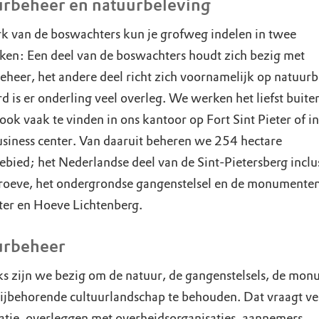
rbeheer en natuurbeleving
k van de boswachters kun je grofweg indelen in twee
ken: Een deel van de boswachters houdt zich bezig met
eheer, het andere deel richt zich voornamelijk op natuurb
d is er onderling veel overleg. We werken het liefst buit
ook vaak te vinden in ons kantoor op Fort Sint Pieter of in
siness center. Van daaruit beheren we 254 hectare
ebied; het Nederlandse deel van de Sint-Pietersberg inclu
oeve, het ondergrondse gangenstelsel en de monumenten
eter en Hoeve Lichtenberg.
urbeheer
ks zijn we bezig om de natuur, de gangenstelsels, de mo
bijbehorende cultuurlandschap te behouden. Dat vraagt ve
atie, overleggen met overheidsorganisaties, aannemers,