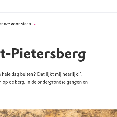
r we voor staan
nt-Pietersberg
donatie
 hele dag buiten? Dat lijkt mij heerlijk!’.
erschap
n op de berg, in de ondergrondse gangen en
es
natuur
supporters