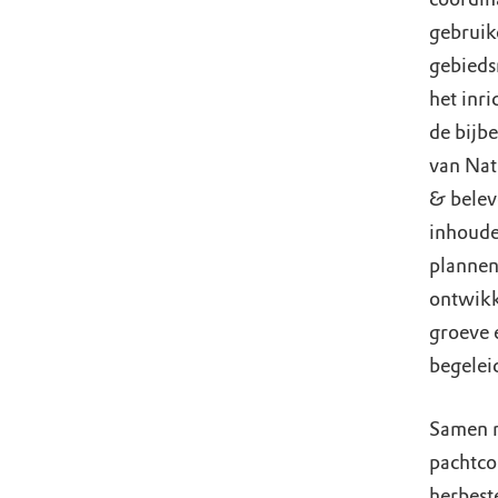
gebruik
gebieds
het inr
de bijb
van Na
& belev
inhoude
plannen
ontwikk
groeve 
bege
Samen m
pachtcon
herbest