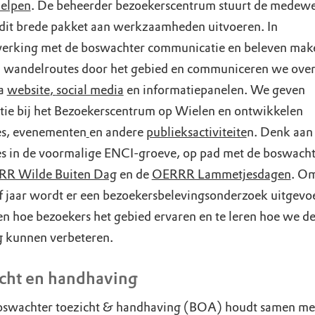
elpen
. De beheerder bezoekerscentrum stuurt de medewe
 dit brede pakket aan werkzaamheden uitvoeren. In
rking met de boswachter communicatie en beleven mak
en wandelroutes door het gebied en communiceren we over
ia
website
,
social media
en informatiepanelen. We geven
tie bij het Bezoekerscentrum op Wielen en ontwikkelen
es, evenementen
en andere
publieksactiviteite
n. Denk aan
es in de voormalige ENCI-groeve, op pad met de boswacht
R Wilde Buiten Dag
en de
OERRR Lammetjesdagen
. O
ijf jaar wordt er een bezoekersbelevingsonderzoek uitgev
sen hoe bezoekers het gebied ervaren en te leren hoe we d
g kunnen verbeteren.
cht en handhaving
swachter toezicht & handhaving (BOA) houdt samen me