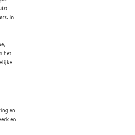
uist
rs. In
oe,
n het
lijke
ving en
werk en