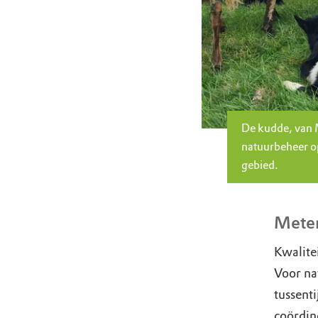
De kudde, van M
natuurbeheer op
gebied.
Meten
Kwalite
Voor nat
tussenti
coördin