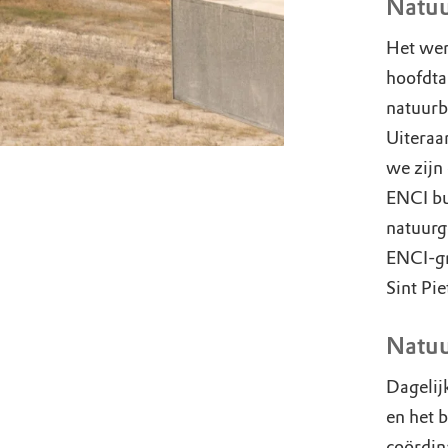
Natuu
Het wer
hoofdta
natuurb
Uiteraar
we zijn 
ENCI bu
natuurg
ENCI-gr
Sint Pi
Natu
Dagelij
en het 
coördin