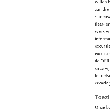
willen
h
aan die
samenwe
fiets- 
werk v
informa
excursi
excursi
de
OERR
circa v
te toet
ervarin
Toezi
Onze bo