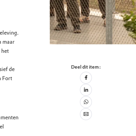
eleving.
en maar
 het
Deel dit item:
sief de
 Fort
numenten
el