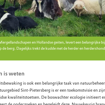
ergellandschapen en Hollandse geiten, levert een belangrijke bi
 de berg. Dagelijks trekt de kudde met de herder en herdershond
 is weten
itsbewaking is ook een belangrijke taak van natuurbeheer
uurgebied Sint-Pietersberg is er een toekomstvisie en zijn
jdse kwaliteitstoetsen. De boswachter ecologie initieert e
eert de onderzoeken en begeleidt deze. Nauwkeurig bren