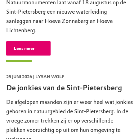
T:
043 - 325 21 21
Natuurmonumenten laat vanaf 18 augustus op de
info@visitmaastricht.com
Sint-Pietersberg een nieuwe waterleiding
aanleggen naar Hoeve Zonneberg en Hoeve
Maastricht, brasserie Monte Nova
Lichtenberg.
Luikerweg 78
,
6212 NH
Maastricht
T:
043 - 321 1729
info@montenova.eu
Lees meer
Sint-Pietersberg, Van Wijck | Sint
Pieter
25 JUNI 2026 | LYSAN WOLF
Luikerweg 71
,
6212 NH
Maastricht
De jonkies van de Sint-Pietersberg
T:
043 - 325 54 21
info@puurvanwijck.nl
De afgelopen maanden zijn er weer heel wat jonkies
geboren in natuurgebied de Sint-Pietersberg. In de
Sint-Pietersberg, Startlocatie ENCI-
vroege zomer trekken zij er op verschillende
groeve (D'n Observant)
plekken voorzichtig op uit om hun omgeving te
Lage Kanaaldijk 117
,
6212 NA
Maastricht