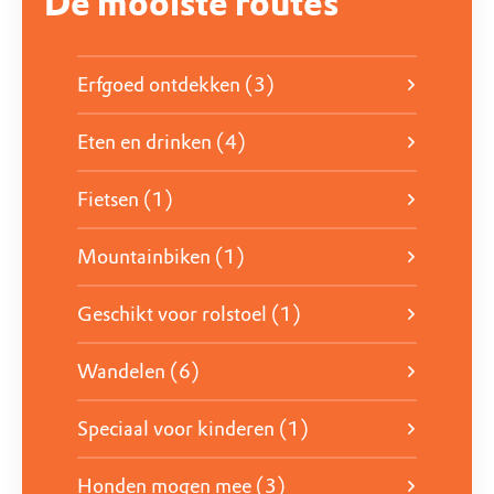
De mooiste routes
Werp bij de kiekoet een blik in de Oehoevallei,
dwaal langs het erfgoed op de Sint-Pietersberg of
Ontdek het aanbod voor groepen
spot vlinders in het Popelmondedal. Vanaf het
Erfgoed ontdekken (3)
uitkijkplatform (gele route) heb je een
adembenemend uitzicht over de ENCI-groeve. De
Eten en drinken (4)
routes bieden voor ieder wat wils.
Fietsen (1)
Ontdek de routes
Mountainbiken (1)
Geschikt voor rolstoel (1)
Wandelen (6)
Speciaal voor kinderen (1)
Honden mogen mee (3)