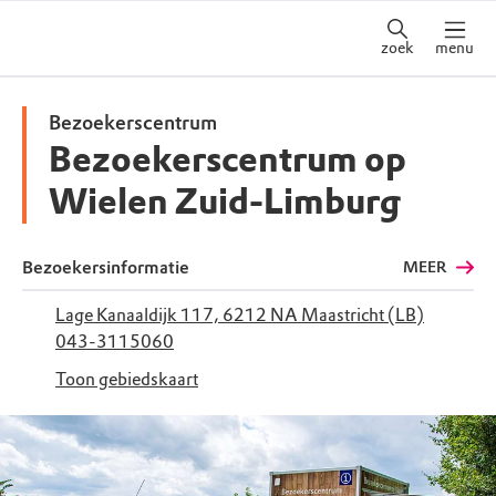
zoek
menu
Bezoekerscentrum
Bezoekerscentrum op
Wielen Zuid-Limburg
Bezoekersinformatie
MEER
Lage Kanaaldijk 117, 6212 NA Maastricht (LB)
043-3115060
Toon gebiedskaart