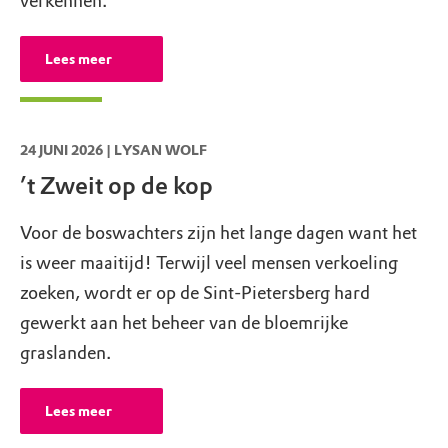
verkennen.
T:
043-3115060
bczuidlimburg@natuurmonumenten.nl
Lees meer
Maastricht, restaurant Bijzonder
Luikerweg 33
,
6212 ET
Maastricht
24 JUNI 2026 | LYSAN WOLF
T:
043 31 10 003
mail@bijbijzonder.com
’t Zweit op de kop
Voor de boswachters zijn het lange dagen want het
is weer maaitijd! Terwijl veel mensen verkoeling
zoeken, wordt er op de Sint-Pietersberg hard
gewerkt aan het beheer van de bloemrijke
graslanden.
Lees meer