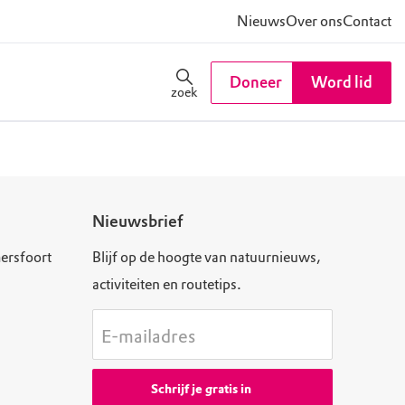
Nieuws
Over ons
Contact
Doneer
Word lid
zoek
Nieuwsbrief
ersfoort
Blijf op de hoogte van natuurnieuws,
activiteiten en routetips.
E-mailadres
Schrijf je gratis in