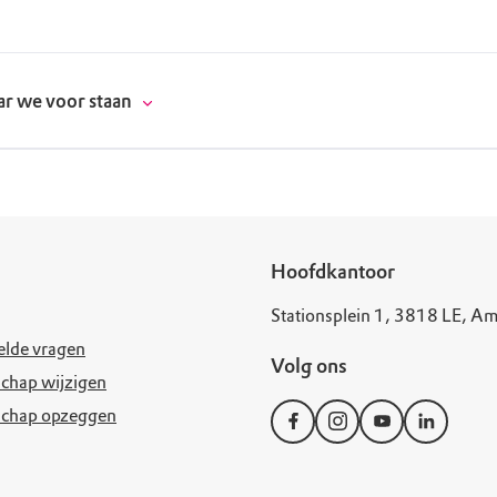
r we voor staan
donatie
Hoofdkantoor
Stationsplein 1, 3818 LE, Am
erschap
elde vragen
Volg ons
es
natuur
chap wijzigen
schap opzeggen
supporters