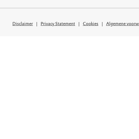
uur
r OERRR
rt
Disclaimer
Privacy Statement
Cookies
Algemene voorw
ek