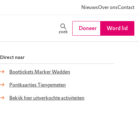
Nieuws
Over ons
Contact
Doneer
Word lid
zoek
Direct naar
Boottickets Marker Wadden
Pontkaartjes Tiengemeten
Bekijk hier uitverkochte activiteiten