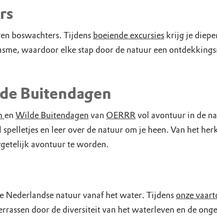
uur
r OERRR
rs
rt
en boswachters. Tijdens
boeiende excursies
krijg je diepe
iasme, waardoor elke stap door de natuur een ontdekkings
ek
lde Buitendagen
en
en
Wilde Buitendagen
van
OERRR
vol avontuur in de na
 spelletjes en leer over de natuur om je heen. Van het he
rgetelijk avontuur te worden.
Nederlandse natuur vanaf het water. Tijdens
onze vaart
errassen door de diversiteit van het waterleven en de on