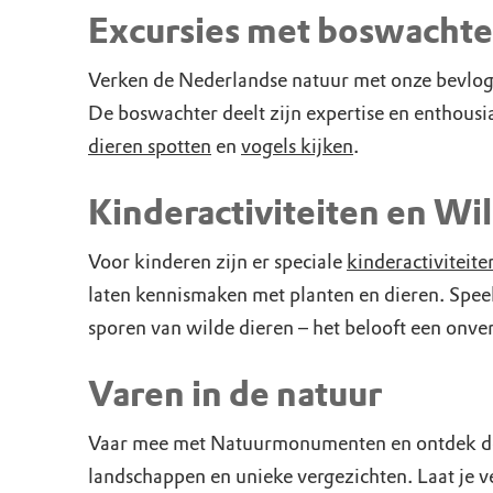
Doen voor de nat
Monumenten
Meld je aan voo
Neem contact op
Onze resultaten
Excursies met boswachte
Zoeken op de kaa
Wat is OERRR?
Projecten
Verken de Nederlandse natuur met onze bevlog
De boswachter deelt zijn expertise en enthous
Toegang en bezo
Jaarverslag
dieren spotten
en
vogels kijken
.
Kinderactiviteiten en Wi
Voor kinderen zijn er speciale
kinderactiviteit
laten kennismaken met planten en dieren. Speel
sporen van wilde dieren – het belooft een onve
Varen in de natuur
Vaar mee met Natuurmonumenten en ontdek de 
landschappen en unieke vergezichten. Laat je v