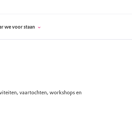
r we voor staan
donatie
erschap
iviteiten, vaartochten, workshops en
es
natuur
supporters