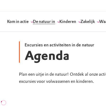
Kom in actie
De natuur in
Kinderen
Zakelijk
Waa
Excursies en activiteiten in de natuur
Agenda
Doneer
Routes
Kinderactiviteiten
Geef een bedrijfs
Onze visie
Word lid
Agenda
Speelnatuur
Strategisch partn
Standpunten
Plan een uitje in de natuur! Ontdek al onze act
excursies voor volwassenen en kinderen.
Word vrijwilliger
Natuurgebieden
Verjaardagsfeestj
Vergaderen in de 
Actuele thema's
Werken bij
Bezoekerscentra
Speeltips
Onze partners & 
Wat wij doen