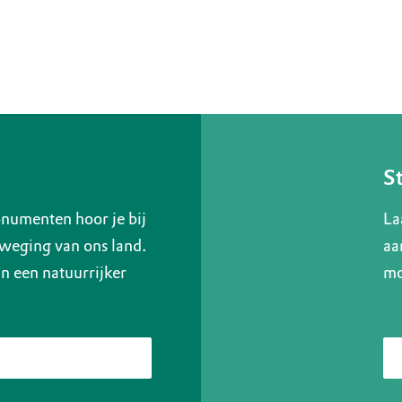
S
numenten hoor je bij
La
weging van ons land.
aa
 een natuurrijker
mo