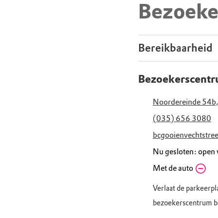
Bezoeke
Bereikbaarheid
Bezoekerscentr
Noordereinde 54b,
(035) 656 3080
bcgooienvechtstr
Nu gesloten: open
Zaterdag
Met de auto
10.
Zondag
10.
Verlaat de parkeerpl
Maandag
Ges
bezoekerscentrum be
Dinsdag
10.