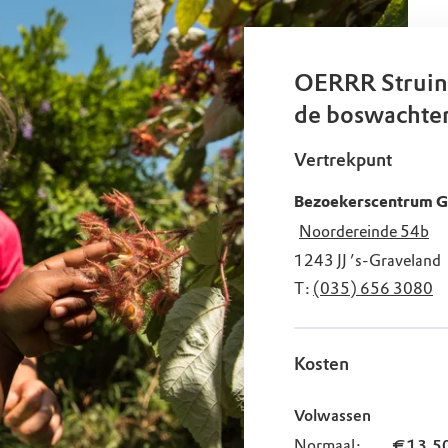
uur
r OERRR
rt
OERRR Struin
ek
de boswachter
Vertrekpunt
Bezoekerscentrum Go
Noordereinde 54b
1243 JJ
’s-Graveland
T:
(035) 656 3080
Kosten
Volwassen
Normaal:
€ 13,5