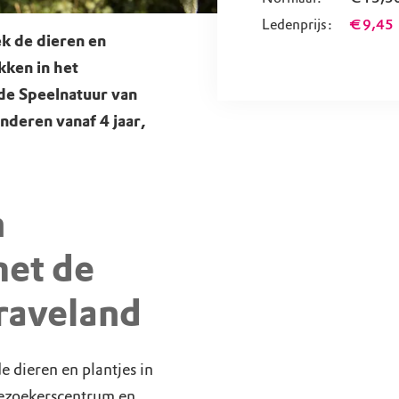
Ledenprijs:
€ 9,45
k de dieren en
kken in het
de Speelnatuur van
nderen vanaf 4 jaar,
n
et de
raveland
 dieren en plantjes in
Bezoekerscentrum en