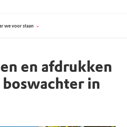
r we voor staan
en en afdrukken
donatie
 boswachter in
erschap
es
natuur
supporters