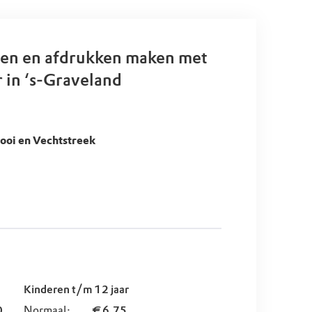
en en afdrukken maken met
 in ‘s-Graveland
oi en Vechtstreek
Kinderen t/m 12 jaar
0
Normaal:
€ 6,75