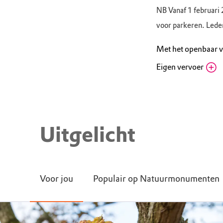
Woensdag
10.
NB Vanaf 1 februari
Donderdag
10.
voor parkeren. Leden
Vrijdag
10.
Met het openbaar 
Eigen vervoer
Bushalte Kl
Noordereinde
Fietsenstal
Routebeschri
Noordereinde
Bezoekerscen
Routebeschri
bezoekerscen
Uitgelicht
Voor jou
Populair op Natuurmonumenten