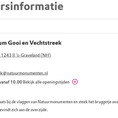
rsinformatie
um Gooi en Vechtstreek
 1243 JJ ’s-Graveland (NH)
eek@natuurmonumenten.nl
 vanaf 10.00
Bekijk alle openingstijden
00 - 17.00
00 - 17.00
aats bij de vlaggen van Natuurmonumenten en steek het bruggetje ove
loten
vindt zich aan de overzijde.
00 - 17.00