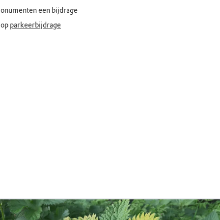
rmonumenten een bijdrage
e op
parkeerbijdrage
de. Het