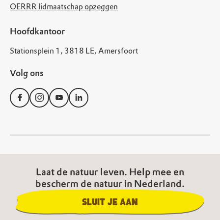
OERRR lidmaatschap opzeggen
Hoofdkantoor
Stationsplein 1, 3818 LE, Amersfoort
Volg ons
© Natuurmonumenten
Laat de natuur leven. Help mee en
Disclaimer
Privacy Statement
Cookies
bescherm de natuur in Nederland.
Algemene voorwaarden
Toegankelijkheid
Sluit je aan